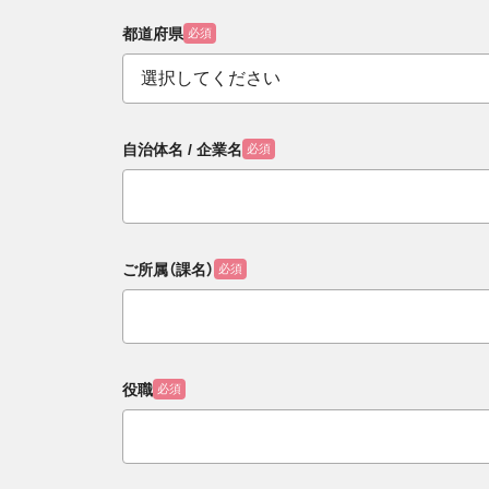
都道府県
必須
自治体名 / 企業名
必須
ご所属（課名）
必須
役職
必須