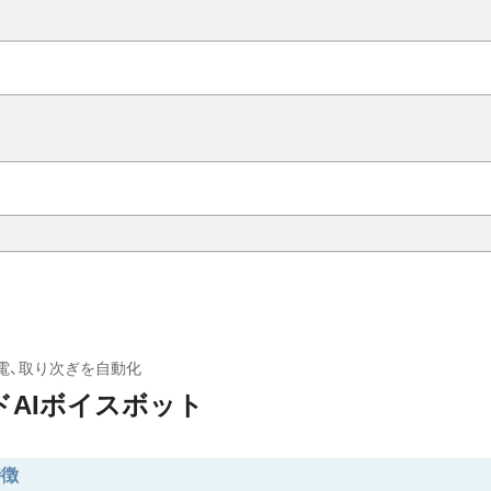
電、取り次ぎを自動化
ドAIボイスボット
特徴