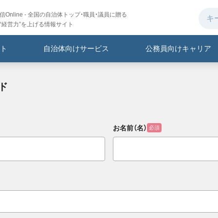
Online - 全国の自治体トップ・職員・議員に贈る
“経営力”を上げる情報サイト
ト
自治体向けサービス
公務員向けキャリア
ド
お名前（名）
必須