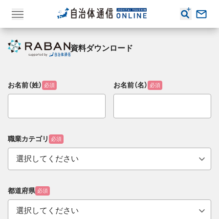
資料ダウンロード
お名前（姓）
お名前（名）
必須
必須
職業カテゴリ
必須
都道府県
必須