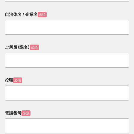
自治体名 / 企業名
必須
ご所属（課名）
必須
役職
必須
電話番号
必須