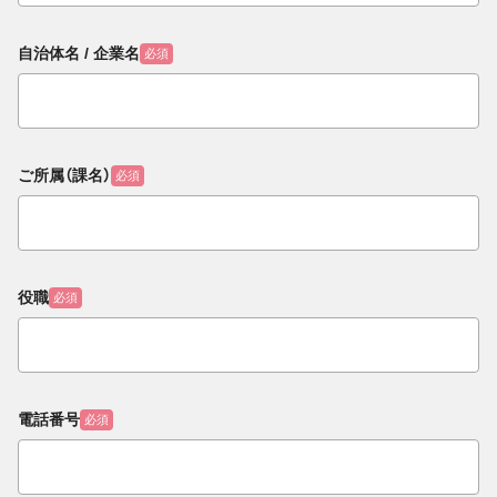
自治体名 / 企業名
必須
ご所属（課名）
必須
役職
必須
電話番号
必須