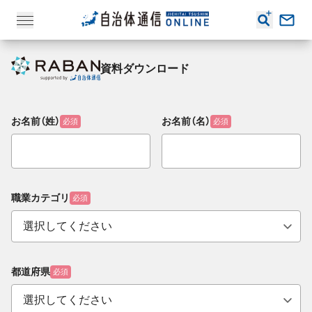
資料ダウンロード
お名前（姓）
お名前（名）
必須
必須
職業カテゴリ
必須
都道府県
必須