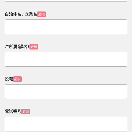
自治体名 / 企業名
必須
ご所属（課名）
必須
役職
必須
電話番号
必須