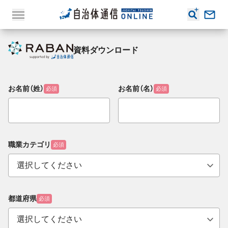
資料ダウンロード
お名前（姓）
お名前（名）
必須
必須
職業カテゴリ
必須
都道府県
必須