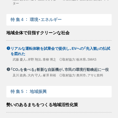
ター
特集4
：
環境・エネルギー
地域全体で目指すクリーンな社会
リアルな運転体験を試乗会で提供し、EVへの「先入観」の払拭
を図れた
武藤 慶人、岸野 翔汰、青柳 博之 ◎取材協力：栃木県、SMAS
「CO₂を食べる」斬新な自販機が、市民の環境行動喚起に一役
及川 政典、大内 守人、峯澤 和裕 ◎取材協力：奥州市、アサヒ飲料
特集5
：
地域振興
勢いのあるまちをつくる地域活性化策