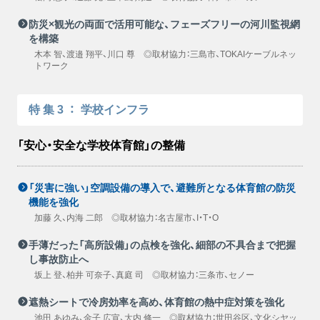
防災×観光の両面で活用可能な、フェーズフリーの河川監視網
を構築
木本 智、渡邉 翔平、川口 尊 ◎取材協力：三島市、TOKAIケーブルネッ
トワーク
特集3
：
学校インフラ
「安心・安全な学校体育館」の整備
「災害に強い」空調設備の導入で、避難所となる体育館の防災
機能を強化
加藤 久、内海 二郎 ◎取材協力：名古屋市、I・T・O
手薄だった「高所設備」の点検を強化、細部の不具合まで把握
し事故防止へ
坂上 登、柏井 可奈子、真庭 司 ◎取材協力：三条市、セノー
遮熱シートで冷房効率を高め、体育館の熱中症対策を強化
池田 あゆみ、金子 広宣、大内 修一 ◎取材協力：世田谷区、文化シヤッ