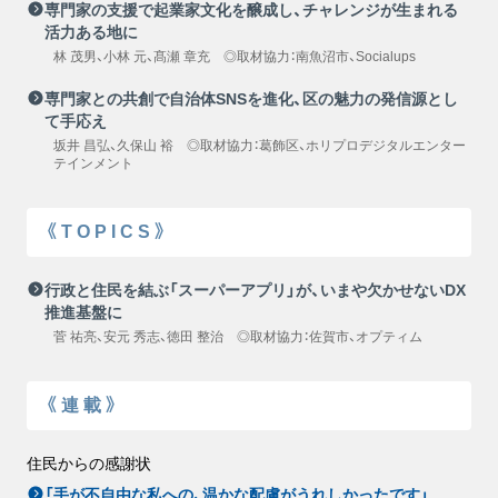
専門家の支援で起業家文化を醸成し、チャレンジが生まれる
活力ある地に
林 茂男、小林 元、髙瀬 章充 ◎取材協力：南魚沼市、Socialups
専門家との共創で自治体SNSを進化、区の魅力の発信源とし
て手応え
坂井 昌弘、久保山 裕 ◎取材協力：葛飾区、ホリプロデジタルエンター
テインメント
《TOPICS》
行政と住民を結ぶ「スーパーアプリ」が、いまや欠かせないDX
推進基盤に
菅 祐亮、安元 秀志、徳田 整治 ◎取材協力：佐賀市、オプティム
《連載》
住民からの感謝状
「手が不自由な私への、温かな配慮がうれしかったです」