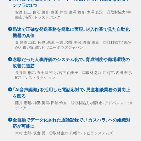
ンフラの1つ
安達 佳二、白石 悠介、多田 伸也、廣澤 雄介、木澤 真澄 ◎取材協力：宇
部市、港区、トラストバンク
迅速で正確な発送業務を簡単に実現、封入作業で見た自動化
機器の真価
奥 昌幸、坂口 拓也、西原 一志、淺野 美保、多賀 雅泰 ◎取材協力：東か
がわ市、福山市、ピツニーボウズジャパン
念願だった人事評価のシステム化で、育成制度や職場環境の
改善に道筋
長谷川 雅広、五十嵐 裕之、宮下 由美子 ◎取材協力：江別市、内田洋行、
ICTコンストラクション
「AI音声認識」を活用した電話応対で、児童相談業務の質向上
を図る
藤井 宏昭、神𦚰 英司、田浦 怜奈 ◎取材協力：姫路市、アドバンスト・メ
ディア
全自動でデータ化された通話記録で、「カスハラ」への組織対
応が可能に
木村 太郎、坂倉 翼 ◎取材協力：八幡市、トビラシステムズ