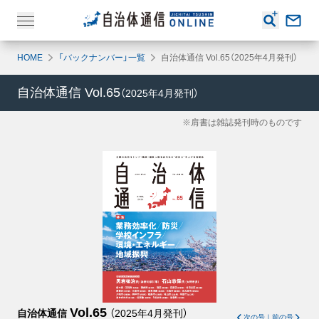
HOME
「バックナンバー」一覧
自治体通信 Vol.65（2025年4月発刊）
自治体通信
Vol.65
（
2025年4月
発刊）
※肩書は雑誌発刊時のものです
Vol.65
自治体通信
（
2025年4月
発刊）
次の号
｜
前の号