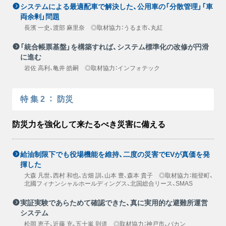
システムによる最適配車で解決した、公用車の「分散管理」「車
両余剰」問題
長濱 一史、渡部 麻里奈 ◎取材協力：うるま市、丸紅
「統合帳票基盤」を構築すれば、システム標準化の改修が円滑
に進む
岩佐 高利、亀井 皓嗣 ◎取材協力：インフォテック
特集2
：
防災
防災力を強化して来たるべき災害に備える
給油制限下でも役場機能を維持、二度の災害でEVが真価を発
揮した
大森 凡世、西村 和也、古畑 訓、山本 豊、森本 貴子 ◎取材協力：能登町、
北國フィナンシャルホールディングス、北国総合リース、SMAS
実証実験であらためて確認できた、真に実用的な避難所運営
システム
松岡 恵子、近藤 充、五十嵐 則道 ◎取材協力：神戸市、バカン