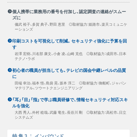
個人携帯に業務用の番号を付加し、認定調査の連絡がスムー
ズに
儀武 裕子、多賀 典子、野田 恵里 ◎取材協力：姫路市、楽天コミュニケ
ーションズ
印刷コストを可視化して削減。セキュリティ強化に予算を回
す
岩澤 宏樹、川名部 康文、小倉 凌、山崎 克也 ◎取材協力：成田市、日本
テクノ・ラボ
初心者の職員が担当しても、テレビの国会中継レベルの品質
に
田端 幸治、福本 悟、島袋 晃、坂本 淳二 ◎取材協力：御船町、ジャパン
マテリアル、ツウートクエンジニアリング
「耳」「目」「指」で学ぶ職員研修で、情報セキュリティ対応スキ
ルを強化
大西 秀人、外村 稔哉、武藤 竜生、長谷川 剛 ◎取材協力：高松市、日立
システムズ
特集3
：
インバウンド