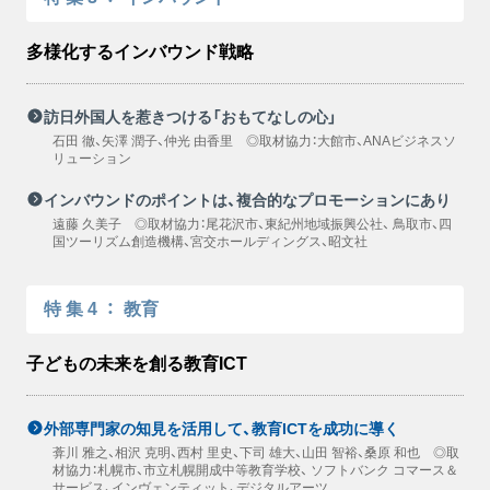
多様化するインバウンド戦略
訪日外国人を惹きつける「おもてなしの心」
石田 徹、矢澤 潤子、仲光 由香里 ◎取材協力：大館市、ANAビジネスソ
リューション
インバウンドのポイントは、複合的なプロモーションにあり
遠藤 久美子 ◎取材協力：尾花沢市、東紀州地域振興公社、 鳥取市、四
国ツーリズム創造機構、宮交ホールディングス、昭文社
特集4
：
教育
子どもの未来を創る教育ICT
外部専門家の知見を活用して、教育ICTを成功に導く
葊川 雅之、相沢 克明、西村 里史、下司 雄大、山田 智裕、桑原 和也 ◎取
材協力：札幌市、市立札幌開成中等教育学校、 ソフトバンク コマース＆
サービス、インヴェンティット、デジタルアーツ