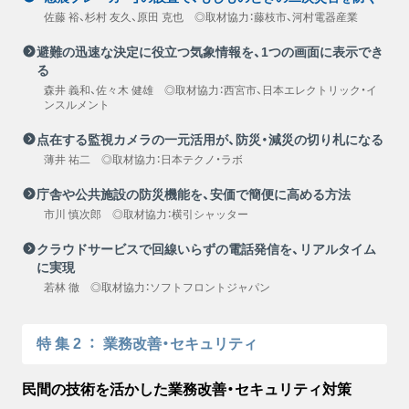
佐藤 裕、杉村 友久、原田 克也 ◎取材協力：藤枝市、河村電器産業
避難の迅速な決定に役立つ気象情報を、1つの画面に表示でき
る
森井 義和、佐々木 健雄 ◎取材協力：西宮市、日本エレクトリック・イ
ンスルメント
点在する監視カメラの一元活用が、防災・減災の切り札になる
薄井 祐二 ◎取材協力：日本テクノ・ラボ
庁舎や公共施設の防災機能を、安価で簡便に高める方法
市川 慎次郎 ◎取材協力：横引シャッター
クラウドサービスで回線いらずの電話発信を、リアルタイム
に実現
若林 徹 ◎取材協力：ソフトフロントジャパン
特集2
：
業務改善・セキュリティ
民間の技術を活かした業務改善・セキュリティ対策