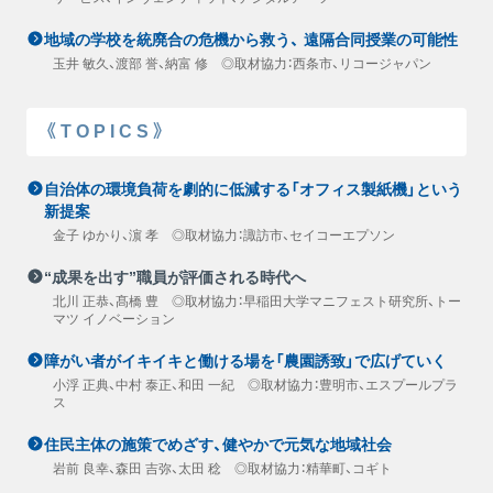
地域の学校を統廃合の危機から救う、 遠隔合同授業の可能性
玉井 敏久、渡部 誉、納富 修 ◎取材協力：西条市、リコージャパン
《TOPICS》
自治体の環境負荷を劇的に低減する「オフィス製紙機」という
新提案
金子 ゆかり、濵 孝 ◎取材協力：諏訪市、セイコーエプソン
“成果を出す”職員が評価される時代へ
北川 正恭、髙橋 豊 ◎取材協力：早稲田大学マニフェスト研究所、トー
マツ イノベーション
障がい者がイキイキと働ける場を「農園誘致」で広げていく
小浮 正典、中村 泰正、和田 一紀 ◎取材協力：豊明市、エスプールプラ
ス
住民主体の施策でめざす、健やかで元気な地域社会
岩前 良幸、森田 吉弥、太田 稔 ◎取材協力：精華町、コギト