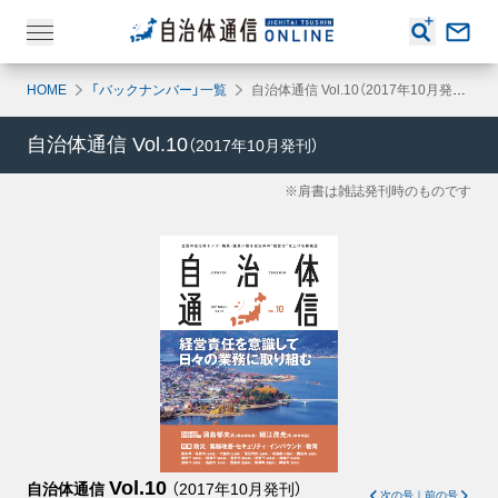
HOME
「バックナンバー」一覧
自治体通信 Vol.10（2017年10月発刊）
自治体通信
Vol.10
（
2017年10月
発刊）
※肩書は雑誌発刊時のものです
Vol.10
自治体通信
（
2017年10月
発刊）
次の号
｜
前の号