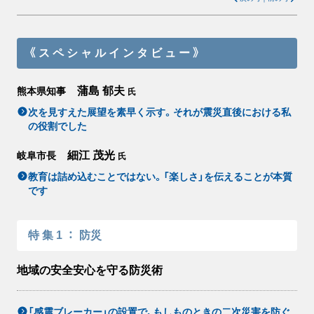
《スペシャルインタビュー》
蒲島 郁夫
熊本県知事
氏
次を見すえた展望を素早く示す。それが震災直後における私
の役割でした
細江 茂光
岐阜市長
氏
教育は詰め込むことではない。「楽しさ」を伝えることが本質
です
特集1
：
防災
地域の安全安心を守る防災術
「感震ブレーカー」の設置で、もしものときの二次災害を防ぐ