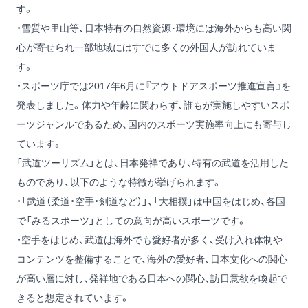
す。
・雪質や里山等、日本特有の自然資源･環境には海外からも高い関
心が寄せられ一部地域にはすでに多くの外国人が訪れていま
す。
・スポーツ庁では2017年6月に『アウトドアスポーツ推進宣言』を
発表しました。体力や年齢に関わらず、誰もが実施しやすいスポ
ーツジャンルであるため、国内のスポーツ実施率向上にも寄与し
ています。
「武道ツーリズム」とは、日本発祥であり、特有の武道を活用した
ものであり、以下のような特徴が挙げられます。
・「武道（柔道・空手・剣道など）」、「大相撲」は中国をはじめ、各国
で「みるスポーツ」としての意向が高いスポーツです。
・空手をはじめ、武道は海外でも愛好者が多く、受け入れ体制や
コンテンツを整備することで、海外の愛好者、日本文化への関心
が高い層に対し、発祥地である日本への関心、訪日意欲を喚起で
きると想定されています。