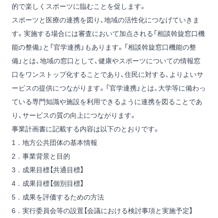
的で楽しくスポーツに臨むことを促します。
スポーツと医療の連携を図り、地域の活性化につなげていきま
す。実施する場合には審査において加点される「相談斡旋窓口機
能の整備」と「官学連携」もあります。「相談斡旋窓口機能の整
備」とは、地域の窓口として、健康やスポーツについての情報窓
口をワンストップ化することであり、住民に対する、よりよいサ
ービスの提供につながります。「官学連携」とは、大学等に備わっ
ている専門知識や施設を利用できるように連携を図ることであ
り、サービスの質の向上につながります。
事業計画書に記載する内容は以下のとおりです。
1．地方公共団体の基本情報
2．事業背景と目的
3．成果目標【共通目標】
4．成果目標【個別目標】
5．成果を評価するための方法
6．実行委員会等の設置【会議における検討事項と実施予定】