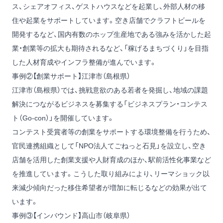
ス、シェアオフィス、ゲストハウスなどを起業し、外部人材の移
住や起業をサポートしています。空き店舗でクラフトビールを
開発するなど、国内有数のホップ生産地である強みを活かした起
業・創業等の拡大も期待されるなど、「稼げるまちづくり」を目指
した人材育成やインフラ整備が進んでいます。
事例②【創業サポート】江津市（島根県）
江津市（島根県）では、挑戦意欲のある若者を発掘し、地域の課題
解決につながるビジネスを募集する「ビジネスプラン・コンテス
ト（Go-con）」を開催しています。
コンテスト受賞者等の創業をサポートする環境整備を行うため、
官民連携組織として「NPO法人てごねっと石見」を設立し、空き
店舗を活用した創業支援や人財育成のほか、駅前活性化事業など
を推進しています。こうした取り組みにより、リーマショック以
来減少傾向だった移住希望者が増加に転じるなどの効果が出て
います。
事例③【インバウンド】高山市（岐阜県）