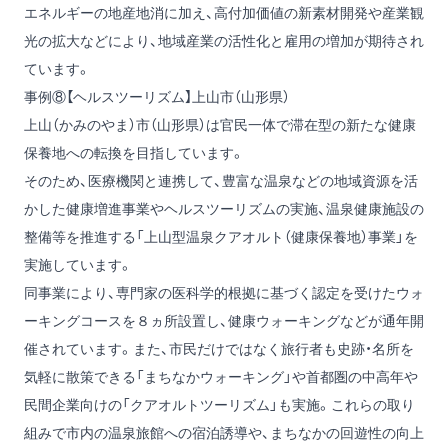
エネルギーの地産地消に加え、高付加価値の新素材開発や産業観
光の拡大などにより、地域産業の活性化と雇用の増加が期待され
ています。
事例⑧【ヘルスツーリズム】上山市（山形県）
上山（かみのやま）市（山形県）は官民一体で滞在型の新たな健康
保養地への転換を目指しています。
そのため、医療機関と連携して、豊富な温泉などの地域資源を活
かした健康増進事業やヘルスツーリズムの実施、温泉健康施設の
整備等を推進する「上山型温泉クアオルト（健康保養地）事業」を
実施しています。
同事業により、専門家の医科学的根拠に基づく認定を受けたウォ
ーキングコースを８ヵ所設置し、健康ウォーキングなどが通年開
催されています。また、市民だけではなく旅行者も史跡・名所を
気軽に散策できる「まちなかウォーキング」や首都圏の中高年や
民間企業向けの「クアオルトツーリズム」も実施。これらの取り
組みで市内の温泉旅館への宿泊誘導や、まちなかの回遊性の向上