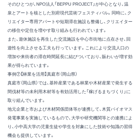
そのひとつが、NPO法人「BEPPU PROJECT」が中心となり、温
泉とアートを核とした別府現代芸術フェスティバル。同時に、ク
リエイター専用アパートや短期滞在施設も整備し、クリエイター
の移住や定住を増やす取り組みも行われています。
また、遊休施設を再生した交流施設を中心市街地に点在させ、回
遊性を向上させる工夫も行っています。これにより交流人口の
増加や来街者の滞在時間延長に結びついており、賑わいが増す効
果が得られています。
事例⑦【林業を活用】真庭市（岡山県）
真庭市（岡山県）では、基幹産業である林業や木材産業で発生する
間伐材等の未利用木材等を有効活用した「稼げるまちづくり」に
取り組んでいます。
地元企業と市および木材関係団体等が連携して、木質バイオマス
発電事業を実施しているもので、大学や研究機関等との連携によ
り、小中高大学の児童生徒や学生を対象にした技術や知識の習得
機会も提供しています。