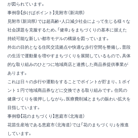
が図られています。
事例⑨【歩けばポイント】見附市（新潟県）
見附市（新潟県）では超高齢・人口減少社会によって生じる様々な
社会課題を克服するため、「健幸」をまちづくりの基本に据えた
持続可能な新しい都市モデルの構築を図っています。
外出の目的となる住民交流拠点や快適な歩行空間を整備し、普段
の生活で運動量を増やすまちづくりを展開しているもので、具体
的な取り組みのひとつに地域商店と連携した商品券提供事業が
あります。
これは日々の歩行や運動をすることでポイントが貯まり、１ポイ
ント１円で地域商品券などに交換できる取り組みです。住民の
健康づくりを後押ししながら、医療費削減とまちの賑わい拡大を
目指しています。
事例⑩【花のまちづくり】恵庭市（北海道）
花苗生産地である恵庭市（北海道）では「花のまちづくり」を推進
しています。