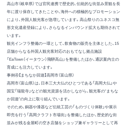
高山市（岐阜県）では官民連携で歴史的、伝統的な街並み景観を長
年に渡り保存してきたことや、海外への積極的なプロモーション
により、外国人観光客が急増しています。高山祭りのユネスコ無
形文化遺産登録により、さらなるインバウンド拡大も期待されて
います。
観光インフラ整備の一環として、飲食物の販売を主体とした、15
店舗からなる外国人観光客対応のおもてなし拠点施設
「EaTown（イータウン）飛騨高山」を整備したほか、通訳案内士の
育成にも注力しています。
事例④【まちなか回遊】高岡市（富山県）
高岡市（富山県）は、日本三大大仏のひとつである「高岡大仏」や
国宝「瑞龍寺」などの観光資源を活かしながら、観光客の“まちな
か回遊”の向上に取り組んでいます。
そのため、銅器や漆器など伝統工芸の「ものづくり体験」や展示
即売を行う「高岡クラフト市場街」を整備したほか、歴史的な街
並みが残る金屋町の空き店舗をショップ兼ギャラリーとして再