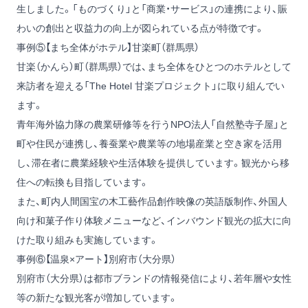
生しました。「ものづくり」と「商業・サービス」の連携により、賑
わいの創出と収益力の向上が図られている点が特徴です。
事例⑤【まち全体がホテル】甘楽町（群馬県）
甘楽（かんら）町（群馬県）では、まち全体をひとつのホテルとして
来訪者を迎える「The Hotel 甘楽プロジェクト」に取り組んでい
ます。
青年海外協力隊の農業研修等を行うNPO法人「自然塾寺子屋」と
町や住民が連携し、養蚕業や農業等の地場産業と空き家を活用
し、滞在者に農業経験や生活体験を提供しています。観光から移
住への転換も目指しています。
また、町内人間国宝の木工藝作品創作映像の英語版制作、外国人
向け和菓子作り体験メニューなど、インバウンド観光の拡大に向
けた取り組みも実施しています。
事例⑥【温泉×アート】別府市（大分県）
別府市（大分県）は都市ブランドの情報発信により、若年層や女性
等の新たな観光客が増加しています。