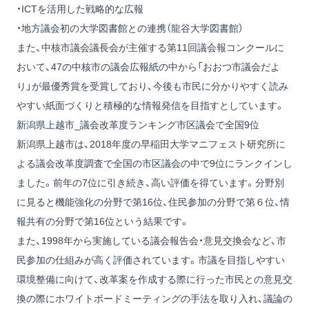
・ICTを活用した戦略的な広報
・地方議会初の大学図書館との連携（龍谷大学図書館）
また、中核市議会議長会が主催する第11回議会報コンクールに
おいて、47の中核市の議会広報紙の中から「おおつ市議会だよ
り」が最優秀賞を受賞しており、今後も市民に分かりやすく読み
やすい紙面づくりと積極的な情報発信を目指すとしています。
新潟県上越市_議会改革度ランキング市区議会で全国9位
新潟県上越市は、2018年度の早稲田大学マニフェスト研究所に
よる議会改革度調査で全国の市区議会の中で9位にランクインし
ました。前年の7位に引き続き、高い評価を得ています。分野別
に見ると機能強化の分野で第16位、住民参加の分野で第６位、情
報共有の分野で第16位という結果です。
また、1998年から実施している議会報告会・意見交換会など、市
民参加の仕組みが高く評価されています。市議を目指しやすい
環境整備に向けて、改革案を作成する際に行った市民との意見交
換の際にホワイトボードミーティングの手法を取り入れ、議論の