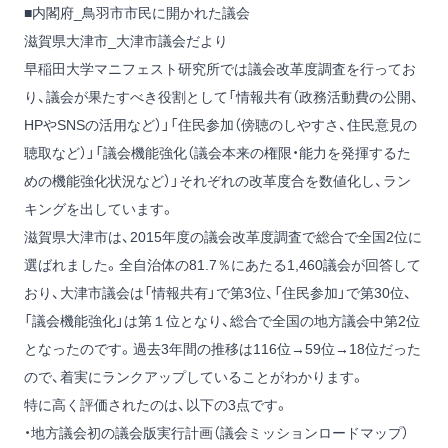
■内閣府_鳥羽市市民に開かれた議会
滋賀県大津市_大津市議会だより
早稲田大学マニフェスト研究所では議会改革度調査を行ってお
り、議会が果たすべき役割として「情報共有（政務活動費の公開、
HPやSNSの活用など）」「住民参加（傍聴のしやすさ、住民意見の
聴取など）」「議会機能強化（議会本来の権限・能力を発揮するた
めの機能強化状況など）」それぞれの改革度合を数値化し、ラン
キングを出しています。
滋賀県大津市は、2015年度の議会改革度調査で総合で全国2位に
選ばれました。全自治体の81.7％にあたる1,460議会が回答して
おり、大津市議会は「情報共有」で第3位、「住民参加」で第30位、
「議会機能強化」は第１位となり、総合で全国の地方議会中第2位
となったのです。過去3年間の推移は116位→59位→18位だった
ので、着実にランクアップしていることがわかります。
特に高く評価されたのは、以下の3点です。
・地方議会初の議会版実行計画（議会ミッションロードマップ）