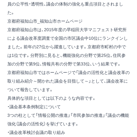
員の公平性・透明性、議会の体制の強化も重点項目とされまし
た。
京都府福知山市_福知山市ホームページ
京都府福知山市は、2015年度の早稲田大学マニフェスト研究所
による議会改革度調査で全国の市区議会中10位にランクインし
ました。前年の27位から躍進しています。京都府市町村の中で
は1位です。分野別に見ると、機能強化の分野で第25位、住民参
加の分野で第9位、情報共有の分野で第33位、いう結果です。
京都府福知山市ではホームページで「議会の活性化と議会改革の
取り組み紹介～開かれた議会を目指して～」として、議会改革に
ついて報告しています。
具体的な項目としては以下のような内容です。
・議会基本条例制定について
3つの柱として「情報公開の推進」「市民参加の推進」「議会の機能
強化（議会の活性化）を挙げています。
・議会改革検討会議の取り組み