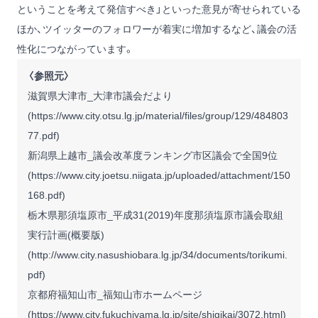
ということを考えて発信すべき」といった意見が寄せられている
ほか、ツイッターのフォロワーが着実に増加するなど、議会の活
性化につながっています。
〈参照元〉
滋賀県大津市_大津市議会だより
(
https://www.city.otsu.lg.jp/material/files/group/129/484803
77.pdf
)
新潟県上越市_議会改革度ランキング市区議会で全国9位
(
https://www.city.joetsu.niigata.jp/uploaded/attachment/150
168.pdf
)
栃木県那須塩原市_平成31(2019)年度那須塩原市議会取組
実行計画(概要版)
(
http://www.city.nasushiobara.lg.jp/34/documents/torikumi.
pdf
)
京都府福知山市_福知山市ホームページ
(
https://www.city.fukuchiyama.lg.jp/site/shigikai/3072.html
)