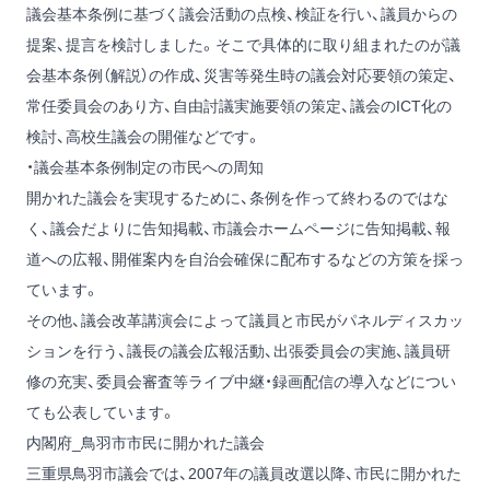
議会基本条例に基づく議会活動の点検、検証を行い、議員からの
提案、提言を検討しました。そこで具体的に取り組まれたのが議
会基本条例（解説）の作成、災害等発生時の議会対応要領の策定、
常任委員会のあり方、自由討議実施要領の策定、議会のICT化の
検討、高校生議会の開催などです。
・議会基本条例制定の市民への周知
開かれた議会を実現するために、条例を作って終わるのではな
く、議会だよりに告知掲載、市議会ホームページに告知掲載、報
道への広報、開催案内を自治会確保に配布するなどの方策を採っ
ています。
その他、議会改革講演会によって議員と市民がパネルディスカッ
ションを行う、議長の議会広報活動、出張委員会の実施、議員研
修の充実、委員会審査等ライブ中継・録画配信の導入などについ
ても公表しています。
内閣府_鳥羽市市民に開かれた議会
三重県鳥羽市議会では、2007年の議員改選以降、市民に開かれた