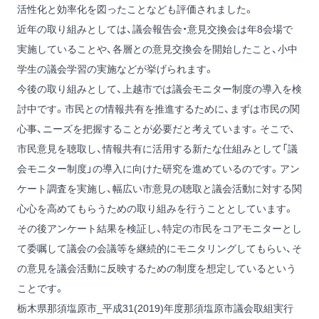
活性化と効率化を図ったことなども評価されました。
近年の取り組みとしては、議会報告会・意見交換会は年8会場で
実施していることや、各層との意見交換会を開始したこと、小中
学生の議会学習の実施などが挙げられます。
今後の取り組みとして、上越市では議会モニター制度の導入を検
討中です。市民との情報共有を推進するために、まずは市民の関
心事、ニーズを把握することが必要だと考えています。そこで、
市民意見を聴取し、情報共有に活用する新たな仕組みとして「議
会モニター制度」の導入に向けた研究を進めているのです。アン
ケート調査を実施し、幅広い市意見の聴取と議会活動に対する関
心心を高めてもらうための取り組みを行うこととしています。
その後アンケート結果を検証し、特定の市民をコアモニターとし
て委嘱して議会の会議等を継続的にモニタリングしてもらい、そ
の意見を議会活動に反映するための制度を想定しているという
ことです。
栃木県那須塩原市_平成31(2019)年度那須塩原市議会取組実行