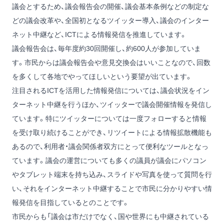
議会とするため、議会報告会の開催、議会基本条例などの制定な
どの議会改革や、全国初となるツイッター導入、議会のインター
ネット中継など、ICTによる情報発信を推進しています。
議会報告会は、毎年度約30回開催し、約600人が参加していま
す。市民からは議会報告会や意見交換会はいいことなので、回数
を多くして各地でやってほしいという要望が出ています。
注目されるICTを活用した情報発信については、議会状況をイン
ターネット中継を行うほか、ツイッターで議会開催情報を発信し
ています。特にツイッターについては一度フォローすると情報
を受け取り続けることができ、リツイートによる情報拡散機能も
あるので、利用者・議会関係者双方にとって便利なツールとなっ
ています。議会の運営についても多くの議員が議会にパソコン
やタブレット端末を持ち込み、スライドや写真を使って質問を行
い、それをインターネット中継することで市民に分かりやすい情
報発信を目指しているとのことです。
市民からも「議会は市だけでなく、国や世界にも中継されている