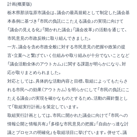
計画(概要版)
栃木県那須塩原市議会は、議会の最高規範として制定した議会基
本条例に基づき「市民の負託にこたえる議会」の実現に向けて
「議会の見える化」「開かれた議会」「議会改革」の活動を通じて、
市民意見の市政反映に取り組んできました。
一方、議会を含め市政全般に対する市民意見の把握や政策の提
言・立案へと繋げていく仕組みや取り組みが十分でないことなど
「議会活動全体のアウトカム」に関する課題が明らかになり、対
応が取りまとめられました。
対応としては、具体的な活動内容と目標、取組によってもたらさ
れる市民への効果（アウトカム）を明らかにして「市民の負託にこ
たえる議会」の実現を確かなものとするため、活動の羅針盤とし
て「取組実行計画」を策定しています。
取組実行計画としては、市民に開かれた議会に向けて「市民への
情報公開と情報共有」「多様な市民意見の把握」「自由かっ達な討
議とプロセスの明確化」を取組項目に挙げています。併せて、議