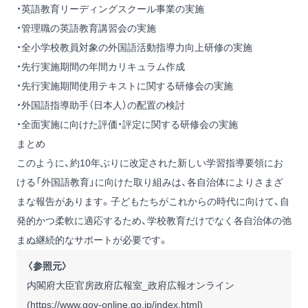
・英語教育リーディングスクール事業の実施
・管理職の英語教育講習会の実施
・全小学校教員対象の外国語活動指導力向上研修の実施
・先行実施期間の年間カリキュラム作成
・先行実施期間使用テキストに関する研修会の実施
・外国語指導助手（日本人）の配置の検討
・全面実施に向けた評価・評定に関する研修会の実施
まとめ
このように、約10年ぶりに改定された新しい学習指導要領にお
ける「外国語教育」に向けた取り組みは、各自治体によりさまざ
まな報告があります。子どもたちがこれからの時代に向けて、自
発的かつ柔軟に適応するため、学校教育だけでなく各自治体の弛
まぬ継続的なサポートが必要です。
〈参照元〉
内閣府大臣官房政府広報室_政府広報オンライン
(
https://www.gov-online.go.jp/index.html
)