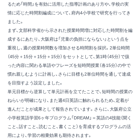
るため「時間」を有効に活用した指導計画のあり方や、学校の実
情に応じた時間割編成について、府内4小学校で研究を行ってき
ました。
まず、文部科学省から示された授業時間増に対応した時間割を編
成するにあたり、大阪府は「児童の負担にならない」という点を
重視し、週の授業時間数を増加させる時間割を採択。2単位時間
（45分＋15分＋15分＋15分）をセットとして、第1時（45分）で扱
った内容に関わる単語やフレーズを短時間授業（各15分）の中で
慣れ親しむように計画し、さらに目標も2単位時間を通して達成
を目指すよう設定しました。
単元目標から逆算して単元計画を立てたことで、短時間の授業の
ねらいが明確になり、また週4日英語に触れられるため、定着が
進んだことが成果として報告されています。さらに、大阪府公立
小学校英語学習6ヶ年プログラム「DREAM」＝英語の4技能（聞く
こと、話すこと、読むこと、書くこと）を育成するプログラムの活
用により、学習の相乗効果も期待されます。