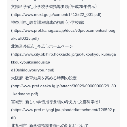
文部科学省_小学校学習指導要領（平成29年告示）
(
https://www.mext.go.jp/content/1413522_001.pdf
)
神奈川県_教育課程編成の指針（小学校編）
(
https://www.pref.kanagawa.jp/docs/v3p/documents/shoug
akuall0315.pdf
)
北海道帯広市_帯広市ホームページ
(
https://www.city.obihiro.hokkaido.jp/gaxtukoukyouikubu/ga
kkoukyouikusidousitu/
d10shidouyouryou.html
)
大阪府_教育効果を高める時間の設定
(
http://www.pref.osaka.lg.jp/attach/36029/00000000/29_30
_karimane.pdf
)
宮城県_新しい学習指導要領の考え方（文部科学省）
(
https://www.pref.miyagi.jp/uploaded/attachment/726592.p
df
)
北九州市_新学習指導要領への対応について