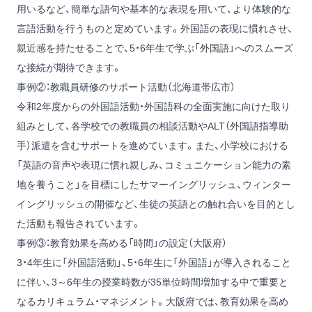
用いるなど、簡単な語句や基本的な表現を用いて、より体験的な
言語活動を行うものと定めています。外国語の表現に慣れさせ、
親近感を持たせることで、5・6年生で学ぶ「外国語」へのスムーズ
な接続が期待できます。
事例②：教職員研修のサポート活動（北海道帯広市）
令和2年度からの外国語活動・外国語科の全面実施に向けた取り
組みとして、各学校での教職員の相談活動やALT（外国語指導助
手）派遣を含むサポートを進めています。また、小学校における
「英語の音声や表現に慣れ親しみ、コミュニケーション能力の素
地を養うこと」を目標にしたサマーイングリッシュ、ウィンター
イングリッシュの開催など、生徒の英語との触れ合いを目的とし
た活動も報告されています。
事例③：教育効果を高める「時間」の設定（大阪府）
3・4年生に「外国語活動」、5・6年生に「外国語」が導入されること
に伴い、3～6年生の授業時数が35単位時間増加する中で重要と
なるカリキュラム・マネジメント。大阪府では、教育効果を高め