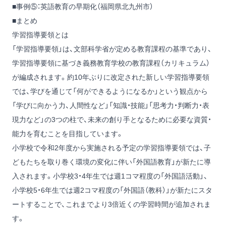
■事例⑤：英語教育の早期化（福岡県北九州市）
■まとめ
学習指導要領とは
「学習指導要領」は、文部科学省が定める教育課程の基準であり、
学習指導要領に基づき義務教育学校の教育課程（カリキュラム）
が編成されます。約10年ぶりに改定された新しい学習指導要領
では、学びを通じて「何ができるようになるか」という観点から
「学びに向かう力、人間性など」「知識・技能」「思考力・判断力・表
現力など」の3つの柱で、未来の創り手となるために必要な資質・
能力を育むことを目指しています。
小学校で令和2年度から実施される予定の学習指導要領では、子
どもたちを取り巻く環境の変化に伴い「外国語教育」が新たに導
入されます。小学校3・4年生では週1コマ程度の「外国語活動」、
小学校5・6年生では週2コマ程度の「外国語（教科）」が新たにスタ
ートすることで、これまでより3倍近くの学習時間が追加されま
す。