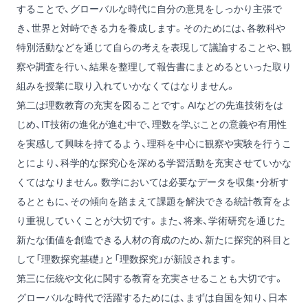
することで、グローバルな時代に自分の意見をしっかり主張で
き、世界と対峙できる力を養成します。そのためには、各教科や
特別活動などを通じて自らの考えを表現して議論することや、観
察や調査を行い、結果を整理して報告書にまとめるといった取り
組みを授業に取り入れていかなくてはなりません。
第二は理数教育の充実を図ることです。AIなどの先進技術をは
じめ、IT技術の進化が進む中で、理数を学ぶことの意義や有用性
を実感して興味を持てるよう、理科を中心に観察や実験を行うこ
とにより、科学的な探究心を深める学習活動を充実させていかな
くてはなりません。数学においては必要なデータを収集・分析す
るとともに、その傾向を踏まえて課題を解決できる統計教育をよ
り重視していくことが大切です。また、将来、学術研究を通じた
新たな価値を創造できる人材の育成のため、新たに探究的科目と
して「理数探究基礎」と「理数探究」が新設されます。
第三に伝統や文化に関する教育を充実させることも大切です。
グローバルな時代で活躍するためには、まずは自国を知り、日本