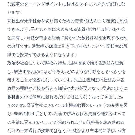
な変革のターニングポイントにおけるタイミングでの改訂にな
ります。
高校生が未来社会を切り拓くための資質・能力をより確実に育成
できるよう、子どもたちに求められる資質・能力とは何かを社会
と共有し、連携ができる社会に開かれた教育課程を実現するため
の改訂です。選挙権が18歳に引き下げられたことで、高校生の段
階でも投票ができるようになります。
政治や社会について関心を持ち、国や地域で抱える課題を理解
し、解決するためにはどう考え、どのような行動をとるべきかを
考えることが必要になっています。民主主義制度の仕組みや各
政党の理解や比較を行える知識や力が必要となり、従来のように
教科書の中で簡単に触れるだけでは足りなくなってきました。
そのため、高等学校においては主権者教育のいっそうの充実を図
り、未来の創り手として、社会で求められる資質や能力をすべて
の生徒に育んでいくことが求められます。教科書を読み進める
だけの一方通行の授業ではなく、生徒がより主体的に学び、双方