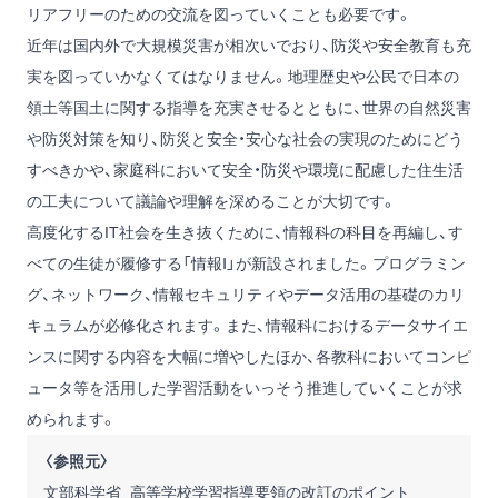
リアフリーのための交流を図っていくことも必要です。
近年は国内外で大規模災害が相次いでおり、防災や安全教育も充
実を図っていかなくてはなりません。地理歴史や公民で日本の
領土等国土に関する指導を充実させるとともに、世界の自然災害
や防災対策を知り、防災と安全・安心な社会の実現のためにどう
すべきかや、家庭科において安全・防災や環境に配慮した住生活
の工夫について議論や理解を深めることが大切です。
高度化するIT社会を生き抜くために、情報科の科目を再編し、す
べての生徒が履修する「情報Ⅰ」が新設されました。プログラミン
グ、ネットワーク、情報セキュリティやデータ活用の基礎のカリ
キュラムが必修化されます。また、情報科におけるデータサイエ
ンスに関する内容を大幅に増やしたほか、各教科においてコンピ
ュータ等を活用した学習活動をいっそう推進していくことが求
められます。
〈参照元〉
文部科学省_高等学校学習指導要領の改訂のポイント