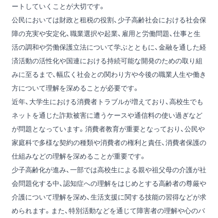
ートしていくことが大切です。
公民においては財政と租税の役割、少子高齢社会における社会保
障の充実や安定化、職業選択や起業、雇用と労働問題、仕事と生
活の調和や労働保護立法について学ぶとともに、金融を通した経
済活動の活性化や国連における持続可能な開発のための取り組
みに至るまで、幅広く社会との関わり方や今後の職業人生や働き
方について理解を深めることが必要です。
近年、大学生における消費者トラブルが増えており、高校生でも
ネットを通じた詐欺被害に遭うケースや通信料の使い過ぎなど
が問題となっています。消費者教育が重要となっており、公民や
家庭科で多様な契約の種類や消費者の権利と責任、消費者保護の
仕組みなどの理解を深めることが重要です。
少子高齢化が進み、一部では高校生による親や祖父母の介護が社
会問題化する中、認知症への理解をはじめとする高齢者の尊厳や
介護について理解を深め、生活支援に関する技能の習得などが求
められます。また、特別活動などを通じて障害者の理解や心のバ