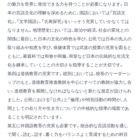
の魅力を世界に発信できる力を持つことが必要になります。日
本の言語文化の理解を深めるために、国語においては「言語文
化」、「文学国語」、「古典探究」をいっそう充実していかなくては
なりません。地理歴史においては、政治や経済、社会の変化との
関係に着目した日本の文化の特色を学び、公民では日本の先人の
取り組みや知恵を学び、保健体育では武道の授業の充実を図ると
ともに、家庭科では和食や和服、和室など日本の伝統的な生活文
化を継承していくことの大切さを指導することが大切です。
第四は道徳教育の充実です。総則においては、校長のリーダーシ
ップのもと、道徳教育推進教師を中心にすべての教師が協力し合
い、道徳教育を展開しなければならないと新たな規定が設けられ
ました。公民における「公共」と「倫理」や特別活動の時間が、人
間としての在り方や生き方についての中核的な指導の場面であ
ることも明記されています。
第五に外国語教育の充実も必要です。統合的な言語活動を通し
て聞く、読む、話す、書く力をバランスよく育成するための科目