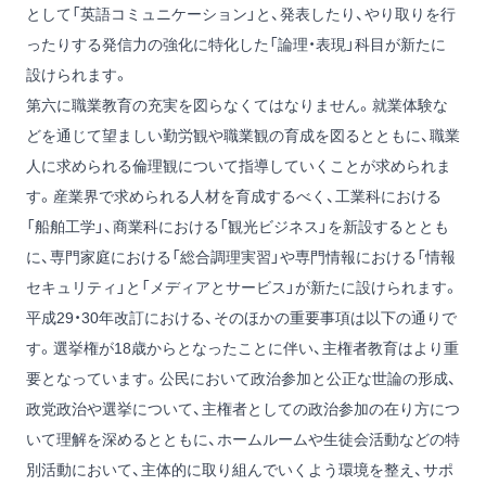
として「英語コミュニケーション」と、発表したり、やり取りを行
ったりする発信力の強化に特化した「論理・表現」科目が新たに
設けられます。
第六に職業教育の充実を図らなくてはなりません。就業体験な
どを通じて望ましい勤労観や職業観の育成を図るとともに、職業
人に求められる倫理観について指導していくことが求められま
す。産業界で求められる人材を育成するべく、工業科における
「船舶工学」、商業科における「観光ビジネス」を新設するととも
に、専門家庭における「総合調理実習」や専門情報における「情報
セキュリティ」と「メディアとサービス」が新たに設けられます。
平成29・30年改訂における、そのほかの重要事項は以下の通りで
す。選挙権が18歳からとなったことに伴い、主権者教育はより重
要となっています。公民において政治参加と公正な世論の形成、
政党政治や選挙について、主権者としての政治参加の在り方につ
いて理解を深めるとともに、ホームルームや生徒会活動などの特
別活動において、主体的に取り組んでいくよう環境を整え、サポ