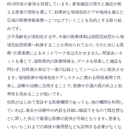
60,000名の参加を目指しています。参加施設の増大と施設が抱
える患者の増加を通じて、効果的な地域包括ケアや地域を越えた
広域の医療情報連携へとつなげていくことを目的とする取り組
みです。
少子高齢化が深刻化する中、今後の医療体制は病院完結型から地
域完結型医療へ転換することが求められており、そのためにも医
療・介護連携によるネットワーク化は欠かせません。阿波あいネ
ットを通じて、徳島県内の医療情報を、データを収集した施設を
問わず、住民個人単位で一連の記録としてシームレスに統合させ
ます。地域医療や地域包括ケアシステムに携わる関係者間で共
有し、診断や治療に活用することで、医療や介護の質の向上と効
率性を高めることが狙いです。
住民がはじめて受診する医療機関であっても、他の機関を利用し
ていれば、過去や治療中の内容を詳細に確認できるので既往歴な
どに即した安心で最適な医療の提供が可能となります。患者も
いちいちこれまでの病状や服用歴などを説明する必要がなくな