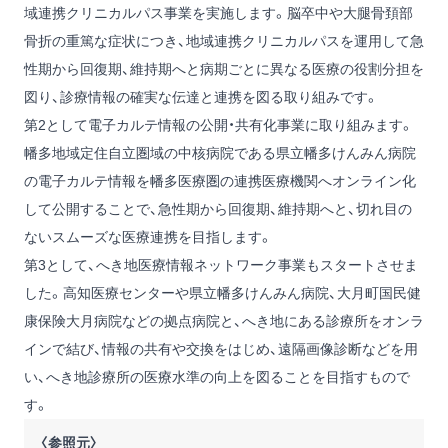
域連携クリニカルパス事業を実施します。脳卒中や大腿骨頚部
骨折の重篤な症状につき、地域連携クリニカルパスを運用して急
性期から回復期、維持期へと病期ごとに異なる医療の役割分担を
図り、診療情報の確実な伝達と連携を図る取り組みです。
第2として電子カルテ情報の公開・共有化事業に取り組みます。
幡多地域定住自立圏域の中核病院である県立幡多けんみん病院
の電子カルテ情報を幡多医療圏の連携医療機関へオンライン化
して公開することで、急性期から回復期、維持期へと、切れ目の
ないスムーズな医療連携を目指します。
第3として、へき地医療情報ネットワーク事業もスタートさせま
した。高知医療センターや県立幡多けんみん病院、大月町国民健
康保険大月病院などの拠点病院と、へき地にある診療所をオンラ
インで結び、情報の共有や交換をはじめ、遠隔画像診断などを用
い、へき地診療所の医療水準の向上を図ることを目指すもので
す。
〈参照元〉