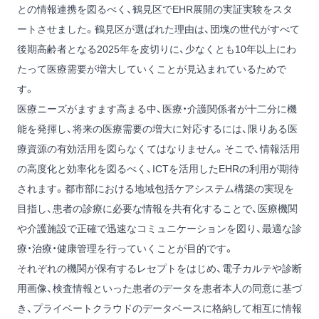
との情報連携を図るべく、鶴見区でEHR展開の実証実験をスタ
ートさせました。鶴見区が選ばれた理由は、団塊の世代がすべて
後期高齢者となる2025年を皮切りに、少なくとも10年以上にわ
たって医療需要が増大していくことが見込まれているためで
す。
医療ニーズがますます高まる中、医療・介護関係者が十二分に機
能を発揮し、将来の医療需要の増大に対応するには、限りある医
療資源の有効活用を図らなくてはなりません。そこで、情報活用
の高度化と効率化を図るべく、ICTを活用したEHRの利用が期待
されます。都市部における地域包括ケアシステム構築の実現を
目指し、患者の診療に必要な情報を共有化することで、医療機関
や介護施設で正確で迅速なコミュニケーションを図り、最適な診
療・治療・健康管理を行っていくことが目的です。
それぞれの機関が保有するレセプトをはじめ、電子カルテや診断
用画像、検査情報といった患者のデータを患者本人の同意に基づ
き、プライベートクラウドのデータベースに格納して相互に情報