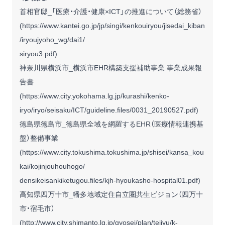
首相官邸_「医療・介護・健康×ICT」の推進について（総務省）
(
https://www.kantei.go.jp/jp/singi/kenkouiryou/jisedai_kiban
/iryoujyoho_wg/dai1/
siryou3.pdf
)
神奈川県横浜市_横浜市EHR構築支援補助事業 事業成果報
告書
(
https://www.city.yokohama.lg.jp/kurashi/kenko-
iryo/iryo/seisaku/ICT/guideline.files/0031_20190527.pdf
)
徳島県徳島市_徳島県全域を網羅するEHR（医療情報連携基
盤）整備事業
(
https://www.city.tokushima.tokushima.jp/shisei/kansa_kou
kai/kojinjouhouhogo/
densikeisankiketugou.files/kjh-hyoukasho-hospital01.pdf
)
高知県四万十市_幡多地域定住自立圏共生ビジョン（四万十
市・宿毛市）
(
http://www.city.shimanto.lg.jp/gyosei/plan/teijyu/k-