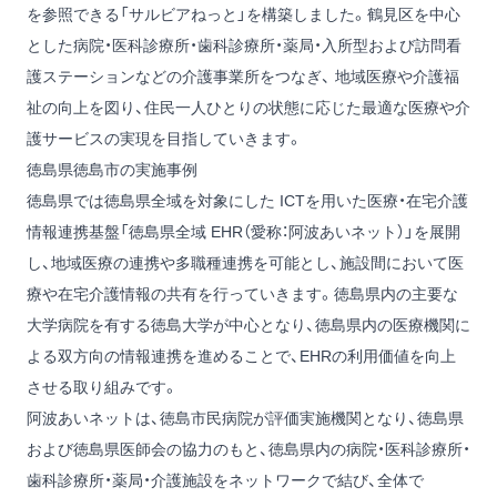
を参照できる「サルビアねっと」を構築しました。鶴見区を中心
とした病院・医科診療所・歯科診療所・薬局・入所型および訪問看
護ステーションなどの介護事業所をつなぎ、 地域医療や介護福
祉の向上を図り、住民一人ひとりの状態に応じた最適な医療や介
護サービスの実現を目指していきます。
徳島県徳島市の実施事例
徳島県では徳島県全域を対象にした ICTを用いた医療・在宅介護
情報連携基盤「徳島県全域 EHR（愛称：阿波あいネット）」を展開
し、地域医療の連携や多職種連携を可能とし、施設間において医
療や在宅介護情報の共有を行っていきます。徳島県内の主要な
大学病院を有する徳島大学が中心となり、徳島県内の医療機関に
よる双方向の情報連携を進めることで、EHRの利用価値を向上
させる取り組みです。
阿波あいネットは、徳島市民病院が評価実施機関となり、徳島県
および徳島県医師会の協力のもと、徳島県内の病院・医科診療所・
歯科診療所・薬局・介護施設をネットワークで結び、全体で