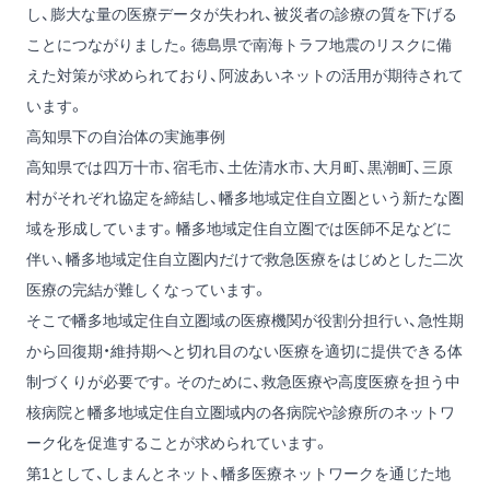
し、膨大な量の医療データが失われ、被災者の診療の質を下げる
ことにつながりました。徳島県で南海トラフ地震のリスクに備
えた対策が求められており、阿波あいネットの活用が期待されて
います。
高知県下の自治体の実施事例
高知県では四万十市、宿毛市、土佐清水市、大月町、黒潮町、三原
村がそれぞれ協定を締結し、幡多地域定住自立圏という新たな圏
域を形成しています。幡多地域定住自立圏では医師不足などに
伴い、幡多地域定住自立圏内だけで救急医療をはじめとした二次
医療の完結が難しくなっています。
そこで幡多地域定住自立圏域の医療機関が役割分担行い、急性期
から回復期・維持期へと切れ目のない医療を適切に提供できる体
制づくりが必要です。そのために、救急医療や高度医療を担う中
核病院と幡多地域定住自立圏域内の各病院や診療所のネットワ
ーク化を促進することが求められています。
第1として、しまんとネット、幡多医療ネットワークを通じた地