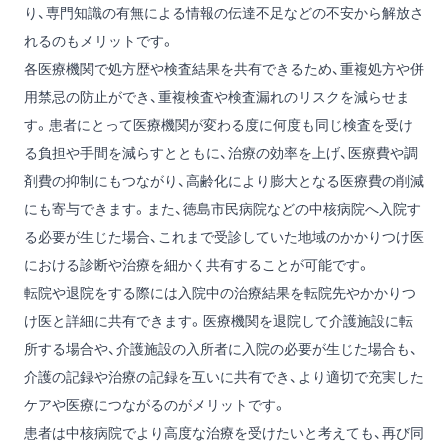
り、専門知識の有無による情報の伝達不足などの不安から解放さ
れるのもメリットです。
各医療機関で処方歴や検査結果を共有できるため、重複処方や併
用禁忌の防止ができ、重複検査や検査漏れのリスクを減らせま
す。患者にとって医療機関が変わる度に何度も同じ検査を受け
る負担や手間を減らすとともに、治療の効率を上げ、医療費や調
剤費の抑制にもつながり、高齢化により膨大となる医療費の削減
にも寄与できます。また、徳島市民病院などの中核病院へ入院す
る必要が生じた場合、これまで受診していた地域のかかりつけ医
における診断や治療を細かく共有することが可能です。
転院や退院をする際には入院中の治療結果を転院先やかかりつ
け医と詳細に共有できます。医療機関を退院して介護施設に転
所する場合や、介護施設の入所者に入院の必要が生じた場合も、
介護の記録や治療の記録を互いに共有でき、より適切で充実した
ケアや医療につながるのがメリットです。
患者は中核病院でより高度な治療を受けたいと考えても、再び同