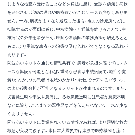
じような検査を受けることなどを負担に感じ、受診を躊躇し病状
を悪化させ、治療の遅れや医療費がかさむケースも少なくありま
せん。一方、病状がよくなり退院した後も、地元の診療所などに
転院するのが面倒に感じ、中核病院へと通院を続けることで、中
核病院の外来患者が増え、医師や看護師の業務負担が増えるとと
もに、より重篤な患者への治療や受け入れができなくなる恐れが
あります。
阿波あいネットを通じた情報共有で、患者が負担を感じずにスム
ーズな転院が可能となれば、重篤な患者は中核病院で、軽症や寛
解（かんかい）の患者は地域のかかりつけ医でケアするバランス
のよい役割分担が可能となるメリットが生まれるのです。また、
災害発生時や事故や急病による救急搬送時には患者が意識不明
などに陥り、これまでの既往歴などを伝えられないケースが少な
くありません。
阿波あいネットに登録されている情報があれば、より適切な救命
救急が実現できます。東日本大震災では津波で医療機関も流出