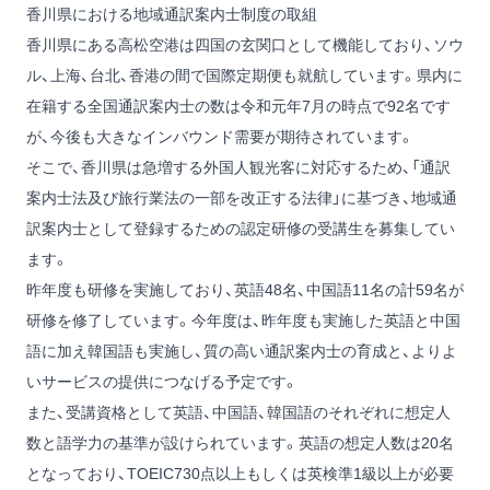
香川県における地域通訳案内士制度の取組
香川県にある高松空港は四国の玄関口として機能しており、ソウ
ル、上海、台北、香港の間で国際定期便も就航しています。県内に
在籍する全国通訳案内士の数は令和元年7月の時点で92名です
が、今後も大きなインバウンド需要が期待されています。
そこで、香川県は急増する外国人観光客に対応するため、「通訳
案内士法及び旅行業法の一部を改正する法律」に基づき、地域通
訳案内士として登録するための認定研修の受講生を募集してい
ます。
昨年度も研修を実施しており、英語48名、中国語11名の計59名が
研修を修了しています。今年度は、昨年度も実施した英語と中国
語に加え韓国語も実施し、質の高い通訳案内士の育成と、よりよ
いサービスの提供につなげる予定です。
また、受講資格として英語、中国語、韓国語のそれぞれに想定人
数と語学力の基準が設けられています。英語の想定人数は20名
となっており、TOEIC730点以上もしくは英検準1級以上が必要