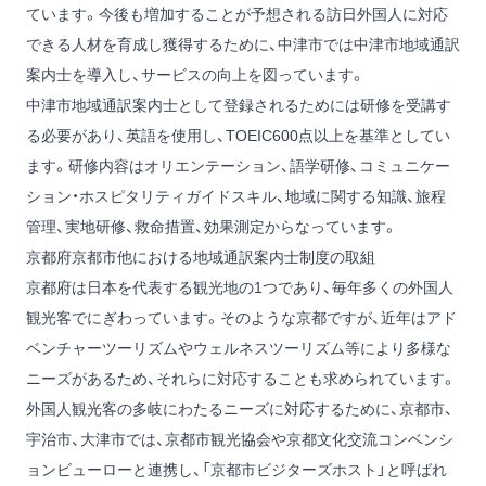
ています。今後も増加することが予想される訪日外国人に対応
できる人材を育成し獲得するために、中津市では中津市地域通訳
案内士を導入し、サービスの向上を図っています。
中津市地域通訳案内士として登録されるためには研修を受講す
る必要があり、英語を使用し、TOEIC600点以上を基準としてい
ます。研修内容はオリエンテーション、語学研修、コミュニケー
ション・ホスピタリティガイドスキル、地域に関する知識、旅程
管理、実地研修、救命措置、効果測定からなっています。
京都府京都市他における地域通訳案内士制度の取組
京都府は日本を代表する観光地の1つであり、毎年多くの外国人
観光客でにぎわっています。そのような京都ですが、近年はアド
ベンチャーツーリズムやウェルネスツーリズム等により多様な
ニーズがあるため、それらに対応することも求められています。
外国人観光客の多岐にわたるニーズに対応するために、京都市、
宇治市、大津市では、京都市観光協会や京都文化交流コンベンシ
ョンビューローと連携し、「京都市ビジターズホスト」と呼ばれ