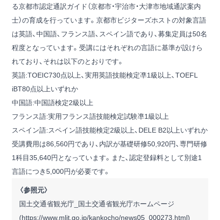
る京都市認定通訳ガイド（京都市・宇治市・大津市地域通訳案内
士）の育成を行っています。京都市ビジターズホストの対象言語
は英語、中国語、フランス語、スペイン語であり、募集定員は50名
程度となっています。受講にはそれぞれの言語に基準が設けら
れており、それは以下のとおりです。
英語:TOEIC730点以上、実用英語技能検定凖1級以上、TOEFL
iBT80点以上いずれか
中国語:中国語検定2級以上
フランス語:実用フランス語技能検定試験凖1級以上
スペイン語:スペイン語技能検定2級以上、DELE B2以上いずれか
受講費用は86,560円であり、内訳が基礎研修50,920円、専門研修
1科目35,640円となっています。また、認定登録料として別途1
言語につき5,000円が必要です。
〈参照元〉
国土交通省観光庁_国土交通省観光庁ホームページ
(
https://www.mlit.go.jp/kankocho/news05_000273.html
)