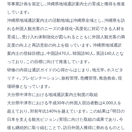
等事業計画を策定し、沖縄県地域通訳案内士の育成と獲得を推進
しています。
沖縄県地域通訳案内士の活動地域は沖縄県全域とし、沖縄県を訪
れる外国人観光客のニーズの多様化・高度化に対応できる人材を
育成し、受け入れ体制強化が図られるとともに外国人観光客の満
足度の向上と再訪意欲の向上を狙っています。沖縄県地域通訳
案内士の登録目標は、中国語470人、韓国語90人、英語140人とな
っており、この目標に向けて推進しています。
研修の内容は通訳ガイドの心得からはじまり、地元学、ホスピタ
リティ、プレゼンテーション、旅程管理、危機管理、救急救命、現
場研修となっています。
大分県中津市における地域通訳案内士制度の取組
大分県中津市における平成30年の外国人宿泊者数は4,000人を
超えており、対前年比140%を越えています。この結果は「明日の
日本を支える観光ビジョン」実現に向けた取組の成果であり、今
後も継続的に取り組むことで、訪日外国人獲得に努めるものとし