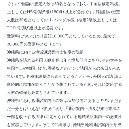
です。中国語の想定人数は30名となっており、中国語検定2級以
上もしくはHSK試験5級（180点）以上が必要です。韓国語の想定
人数は30名となっており、ハングル能力検定2級以上もしくは
TOPIK試験5級以上が必要です。
受講料については、1言語10,000円となっているため、最大で
30,000円の受講料となります。
沖縄県における地域通訳案内士制度の取組
沖縄県を訪れる外国人観光客は年々増加傾向にあり、その大半を
中国本土や韓国、台湾、香港などのアジア諸国からの来日が占め
ています。各種施設整備も進んでいることから、外国人の訪日は
継続的に増加が続くことが予想されているため、それに対応する
人材の確保も必要とされています。
沖縄県における通訳案内士の数は増加傾向にあるものの、まだま
だ十分とはいえない状況にあり、「通訳案内士法及び旅行業法の
一部を改正する法律」に定められている地域通訳案内士の必要性
を実感しています。そこで沖縄県は、沖縄県地域通訳案内士育成