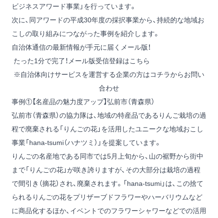
ビジネスアワード事業」を行っています。
次に、同アワードの平成30年度の採択事業から、持続的な地域お
こしの取り組みにつながった事例を紹介します。
自治体通信の最新情報が手元に届くメール版！
たった1分で完了！メール版受信登録はこちら
※自治体向けサービスを運営する企業の方は
コチラからお問い
合わせ
事例①【名産品の魅力度アップ】弘前市（青森県）
弘前市（青森県）の協力隊は、地域の特産品であるりんご栽培の過
程で廃棄される「りんごの花」を活用したユニークな地域おこし
事業「hana-tsumi（ハナツミ）」を提案しています。
りんごの名産地である同市では5月上旬から、山の裾野から街中
まで「りんごの花」が咲き誇りますが、その大部分は栽培の過程
で間引き（摘花）され、廃棄されます。「hana-tsumi」は、この捨て
られるりんごの花をプリザーブドフラワーやハーバリウムなど
に商品化するほか、イベントでのフラワーシャワーなどでの活用