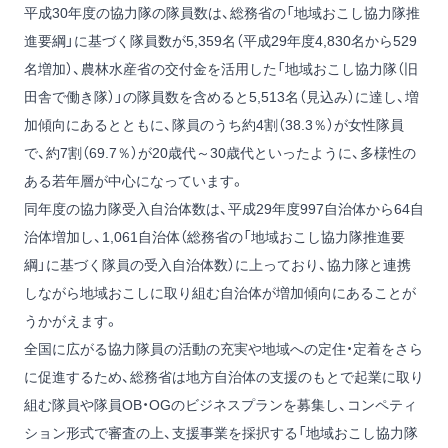
平成30年度の協力隊の隊員数は、総務省の「地域おこし協力隊推
進要綱」に基づく隊員数が5,359名（平成29年度4,830名から529
名増加）、農林水産省の交付金を活用した「地域おこし協力隊（旧
田舎で働き隊）」の隊員数を含めると5,513名（見込み）に達し、増
加傾向にあるとともに、隊員のうち約4割（38.3％）が女性隊員
で、約7割（69.7％）が20歳代～30歳代といったように、多様性の
ある若年層が中心になっています。
同年度の協力隊受入自治体数は、平成29年度997自治体から64自
治体増加し、1,061自治体（総務省の「地域おこし協力隊推進要
綱」に基づく隊員の受入自治体数）に上っており、協力隊と連携
しながら地域おこしに取り組む自治体が増加傾向にあることが
うかがえます。
全国に広がる協力隊員の活動の充実や地域への定住・定着をさら
に促進するため、総務省は地方自治体の支援のもとで起業に取り
組む隊員や隊員OB・OGのビジネスプランを募集し、コンペティ
ション形式で審査の上、支援事業を採択する「地域おこし協力隊