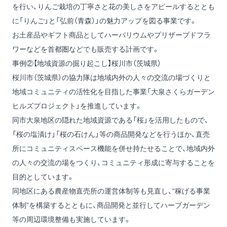
を行い、りんご栽培の丁寧さと花の美しさをアピールするととも
に「りんご」と「弘前（青森）」の魅力アップを図る事業です。
お土産品やギフト商品としてハーバリウムやプリザーブドフラ
ワーなどを首都圏などでも販売する計画です。
事例②【地域資源の掘り起こし】桜川市（茨城県）
桜川市（茨城県）の協力隊は地域内外の人々の交流の場づくりと
地域コミュニティの活性化を目指した事業「大泉さくらガーデン
ヒルズプロジェクト」を推進しています。
同市大泉地区の隠れた地域資源である「桜」を活用したもので、
「桜の塩漬け」「桜の石けん」等の商品開発などを行うほか、直売
所にコミュニティスペース機能を併せ持たせることで、地域内外
の人々の交流の場をつくり、コミュニティ形成に寄与することを
目的としています。
同地区にある農産物直売所の運営体制等も見直し、“稼げる事業
体制”を構築するとともに、商品開発と並行してハーブガーデン
等の周辺環境整備も実施しています。