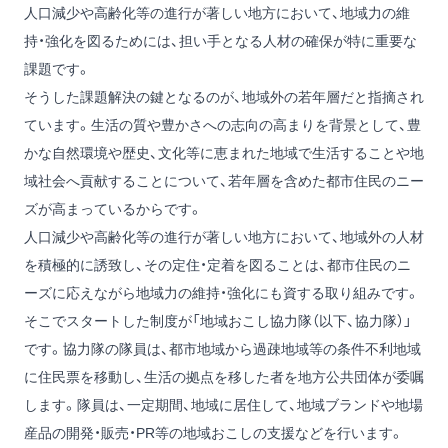
人口減少や高齢化等の進行が著しい地方において、地域力の維
持・強化を図るためには、担い手となる人材の確保が特に重要な
課題です。
そうした課題解決の鍵となるのが、地域外の若年層だと指摘され
ています。生活の質や豊かさへの志向の高まりを背景として、豊
かな自然環境や歴史、文化等に恵まれた地域で生活することや地
域社会へ貢献することについて、若年層を含めた都市住民のニー
ズが高まっているからです。
人口減少や高齢化等の進行が著しい地方において、地域外の人材
を積極的に誘致し、その定住・定着を図ることは、都市住民のニ
ーズに応えながら地域力の維持・強化にも資する取り組みです。
そこでスタートした制度が「地域おこし協力隊（以下、協力隊）」
です。協力隊の隊員は、都市地域から過疎地域等の条件不利地域
に住民票を移動し、生活の拠点を移した者を地方公共団体が委嘱
します。隊員は、一定期間、地域に居住して、地域ブランドや地場
産品の開発・販売・PR等の地域おこしの支援などを行います。