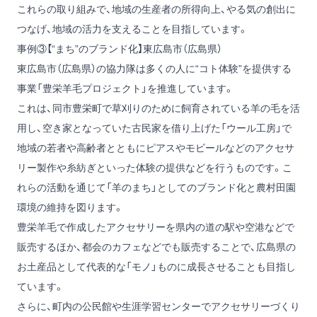
これらの取り組みで、地域の生産者の所得向上、やる気の創出に
つなげ、地域の活力を支えることを目指しています。
事例③【“まち”のブランド化】東広島市（広島県）
東広島市（広島県）の協力隊は多くの人に“コト体験”を提供する
事業「豊栄羊毛プロジェクト」を推進しています。
これは、同市豊栄町で草刈りのために飼育されている羊の毛を活
用し、空き家となっていた古民家を借り上げた「ウール工房」で
地域の若者や高齢者とともにピアスやモビールなどのアクセサ
リー製作や糸紡ぎといった体験の提供などを行うものです。こ
れらの活動を通じて「羊のまち」としてのブランド化と農村田園
環境の維持を図ります。
豊栄羊毛で作成したアクセサリーを県内の道の駅や空港などで
販売するほか、都会のカフェなどでも販売することで、広島県の
お土産品として代表的な「モノ」ものに成長させることも目指し
ています。
さらに、町内の公民館や生涯学習センターでアクセサリーづくり