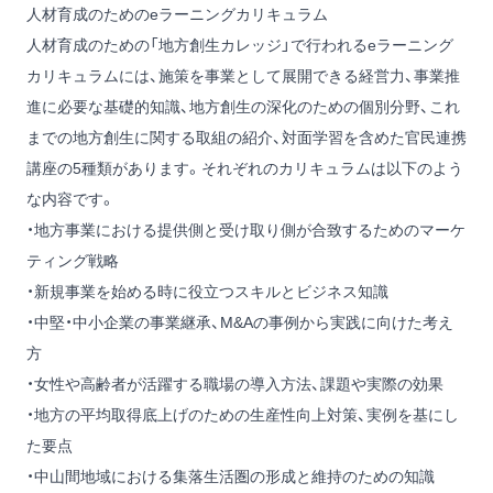
人材育成のためのeラーニングカリキュラム
人材育成のための「地方創生カレッジ」で行われるeラーニング
カリキュラムには、施策を事業として展開できる経営力、事業推
進に必要な基礎的知識、地方創生の深化のための個別分野、これ
までの地方創生に関する取組の紹介、対面学習を含めた官民連携
講座の5種類があります。それぞれのカリキュラムは以下のよう
な内容です。
・地方事業における提供側と受け取り側が合致するためのマーケ
ティング戦略
・新規事業を始める時に役立つスキルとビジネス知識
・中堅・中小企業の事業継承、M&Aの事例から実践に向けた考え
方
・女性や高齢者が活躍する職場の導入方法、課題や実際の効果
・地方の平均取得底上げのための生産性向上対策、実例を基にし
た要点
・中山間地域における集落生活圏の形成と維持のための知識