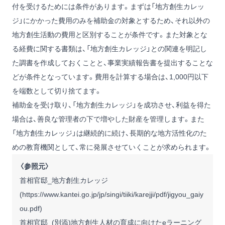
付を受けるためには条件があります。まずは「地方創生カレッ
ジ」にかかった費用のみを補助金の対象とするため、それ以外の
地方創生活動の費用と区別することが条件です。また対象とな
る経費に関する書類は、「地方創生カレッジ」との関連を明記し
た調書を作成しておくことと、事業実績報告書を提出することな
どが条件となっています。費用を計算する場合は、1,000円以下
を端数として切り捨てます。
補助金を受け取り、「地方創生カレッジ」を成功させ、利益を得た
場合は、善良な管理者の下で増やした財産を管理します。また
「地方創生カレッジ」は継続的に続け、長期的な地方活性化のた
めの教育機関として、常に発展させていくことが求められます。
〈参照元〉
首相官邸_地方創生カレッジ
(
https://www.kantei.go.jp/jp/singi/tiiki/karejji/pdf/jigyou_gaiy
ou.pdf
)
首相官邸_(別添)地方創生人材の育成に向けたeラーニング