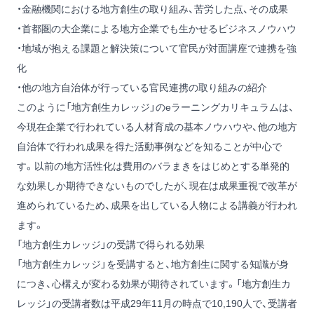
・金融機関における地方創生の取り組み、苦労した点、その成果
・首都圏の大企業による地方企業でも生かせるビジネスノウハウ
・地域が抱える課題と解決策について官民が対面講座で連携を強
化
・他の地方自治体が行っている官民連携の取り組みの紹介
このように「地方創生カレッジ」のeラーニングカリキュラムは、
今現在企業で行われている人材育成の基本ノウハウや、他の地方
自治体で行われ成果を得た活動事例などを知ることが中心で
す。以前の地方活性化は費用のバラまきをはじめとする単発的
な効果しか期待できないものでしたが、現在は成果重視で改革が
進められているため、成果を出している人物による講義が行われ
ます。
「地方創生カレッジ」の受講で得られる効果
「地方創生カレッジ」を受講すると、地方創生に関する知識が身
につき、心構えが変わる効果が期待されています。「地方創生カ
レッジ」の受講者数は平成29年11月の時点で10,190人で、受講者