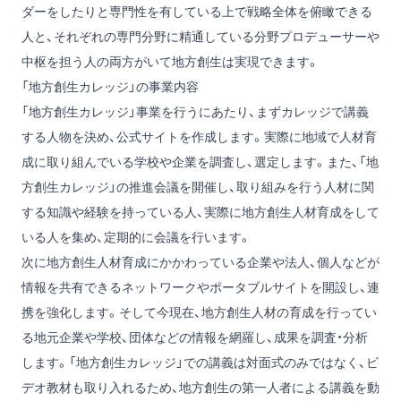
ダーをしたりと専門性を有している上で戦略全体を俯瞰できる
人と、それぞれの専門分野に精通している分野プロデューサーや
中枢を担う人の両方がいて地方創生は実現できます。
「地方創生カレッジ」の事業内容
「地方創生カレッジ」事業を行うにあたり、まずカレッジで講義
する人物を決め、公式サイトを作成します。実際に地域で人材育
成に取り組んでいる学校や企業を調査し、選定します。また、「地
方創生カレッジ」の推進会議を開催し、取り組みを行う人材に関
する知識や経験を持っている人、実際に地方創生人材育成をして
いる人を集め、定期的に会議を行います。
次に地方創生人材育成にかかわっている企業や法人、個人などが
情報を共有できるネットワークやポータブルサイトを開設し、連
携を強化します。そして今現在、地方創生人材の育成を行ってい
る地元企業や学校、団体などの情報を網羅し、成果を調査・分析
します。「地方創生カレッジ」での講義は対面式のみではなく、ビ
デオ教材も取り入れるため、地方創生の第一人者による講義を動