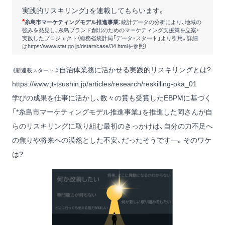
実践的リスキリング」を連載してもらいます。
*
糸島市マーケティングモデル推進事業
：統計データの分析により、地域の
強みを発見し、糸島ブランド創出のためのマーケティング支援策を立案・
実践したプロジェクト（総務省統計局「データ・スタート」より引用。詳細
は
https://www.stat.go.jp/dstart/case/34.html
を参照）
自治体業務に活かせる実践的リスキリングとは?
《新連載スタート!》
https://www.jt-tsushin.jp/articles/research/reskilling-oka_01
学びの成果を仕事に活かし、数々の賞も受賞したEBPMに基づく
「*糸島市マーケティングモデル推進事業」を推進した岡さんが自
らのリスキリングに取り組む最初のきっかけは、自分の力不足へ
の焦りや将来への漠然とした不安、だったそうです―。そのワケ
は?