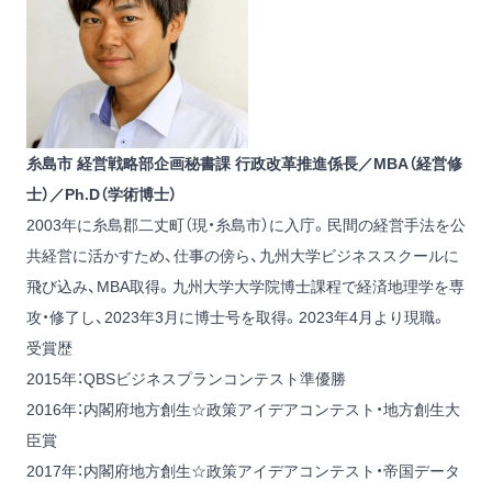
糸島市 経営戦略部企画秘書課 行政改革推進係長／MBA（経営修
士）／Ph.D（学術博士）
2003年に糸島郡二丈町（現・糸島市）に入庁。民間の経営手法を公
共経営に活かすため、仕事の傍ら、九州大学ビジネススクールに
飛び込み、MBA取得。九州大学大学院博士課程で経済地理学を専
攻・修了し、2023年3月に博士号を取得。2023年4月より現職。
受賞歴
2015年：QBSビジネスプランコンテスト準優勝
2016年：内閣府地方創生☆政策アイデアコンテスト・地方創生大
臣賞
2017年：内閣府地方創生☆政策アイデアコンテスト・帝国データ