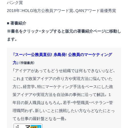
バンク賞
2018年：HOLG地方公務員アワード賞、QANアワード最優秀賞
■ 著書紹介
※書名をクリック・タップすると版元の著書紹介ページに移動し
ます。
『スーパー公務員直伝! 糸島発! 公務員のマーケティング
力』
（学陽書房）
「アイデアがあってもどうせ組織では何もできない」など、
これまで政策アイデアの作り方や実現方法に悩んでいた
方に、経営学、特にマーケティング手法をベースにした政
策アイデアや実現方法を自治体の事例に沿って解説。１
年目の新人職員はもちろん、若手・中堅職員・ベテラン・管
理職問わず、新しいことに挑戦したい方ならどなたにとっ
ても仕事の羅針盤となる一冊。