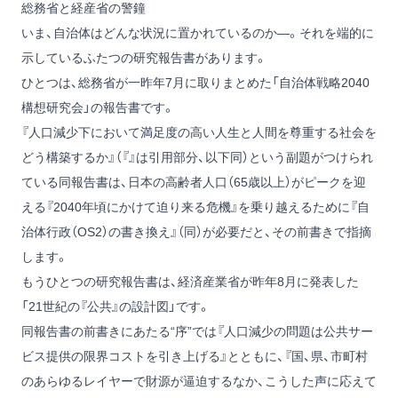
総務省と経産省の警鐘
いま、自治体はどんな状況に置かれているのか―。それを端的に
示しているふたつの研究報告書があります。
ひとつは、総務省が一昨年7月に取りまとめた「自治体戦略2040
構想研究会」の報告書です。
『人口減少下において満足度の高い人生と人間を尊重する社会を
どう構築するか』（『』は引用部分、以下同）という副題がつけられ
ている同報告書は、日本の高齢者人口（65歳以上）がピークを迎
える『2040年頃にかけて迫り来る危機』を乗り越えるために『自
治体行政（OS2）の書き換え』（同）が必要だと、その前書きで指摘
します。
もうひとつの研究報告書は、経済産業省が昨年8月に発表した
「21世紀の『公共』の設計図」です。
同報告書の前書きにあたる“序”では『人口減少の問題は公共サー
ビス提供の限界コストを引き上げる』とともに、『国、県、市町村
のあらゆるレイヤーで財源が逼迫するなか、こうした声に応えて