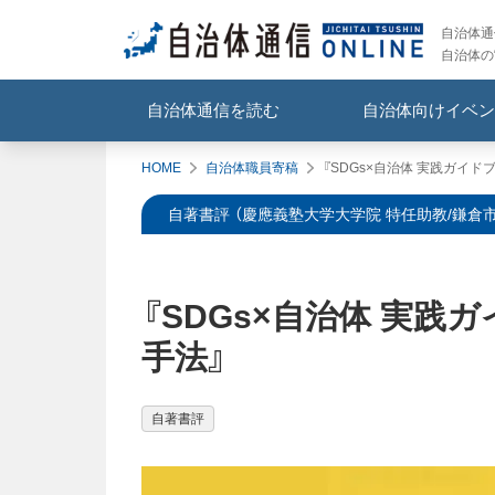
自治体通信
自治体の
自治体通信を読む
自治体向けイベン
HOME
自治体職員寄稿
『SDGs×自治体 実践ガイ
自著書評 （慶應義塾大学大学院 特任助教/鎌倉市
『SDGs×自治体 実
手法』
自著書評