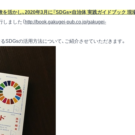
活かし、2020年3月に『SDGs×自治体 実践ガイドブック 現
行しました（
http://book.gakugei-pub.co.jp/gakugei-
るSDGsの活用方法について、ご紹介させていただきます。