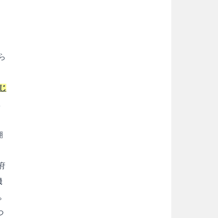
こ
ら
じ
翻
府
機
。
つ