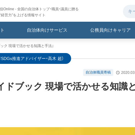
Online - 全国の自治体トップ・職員・議員に贈る
“経営力”を上げる情報サイト
ト
自治体向けサービス
公務員向けキャリア
ドブック 現場で活かせる知識と手法』
SDGs推進アドバイザー・高木 超）
自治体職員寄稿
2020.03
践ガイドブック 現場で活かせる知識