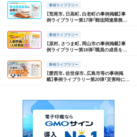
事例ライブラリー
【荒尾市、日高町、白老町の事例掲載】事
例ライブラリー第17弾「郵送関連業務の
自動化特集」
事例ライブラリー
【原村、さつま町、岡山市の事例掲載】事
例ライブラリー第16弾「職員の成長を促
す人事評価・人材育成特集」
事例ライブラリー
【愛西市、佐世保市、広島市等の事例掲
載】事例ライブラリー第20弾「災害時にお
ける通信システムの強化特集」の提供開
始！