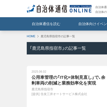
自治体通信
自治体の
自治体通信を読む
自治体向けイベン
HOME
鹿児島県指宿市の記事一覧
「
鹿児島県指宿市
」の記事一覧
2025.06.02
公用車管理の「IT化×体制見直し」で、余
剰車両の削減と業務効率化を実現
鹿児島県指宿市
[提供]
住友三井オートサービス株式会社