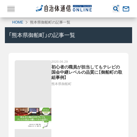
HOME
熊本県御船町の記事一覧
「
熊本県御船町
」の記事一覧
2020.06.29
初心者の職員が担当してもテレビの
国会中継レベルの品質に【御船町の取
組事例】
熊本県御船町