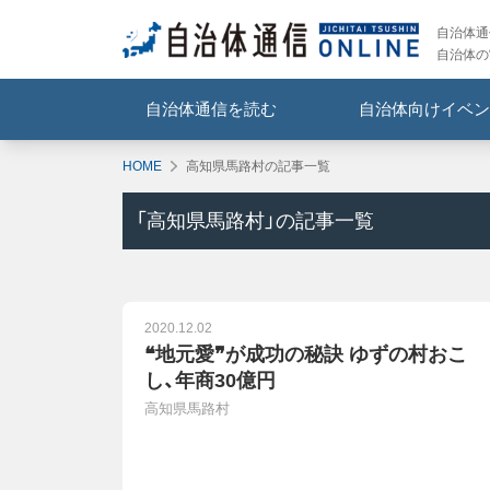
自治体通信
自治体の
自治体通信を読む
自治体向けイベン
HOME
高知県馬路村の記事一覧
「
高知県馬路村
」の記事一覧
2020.12.02
❝地元愛❞が成功の秘訣 ゆずの村おこ
し、年商30億円
高知県馬路村