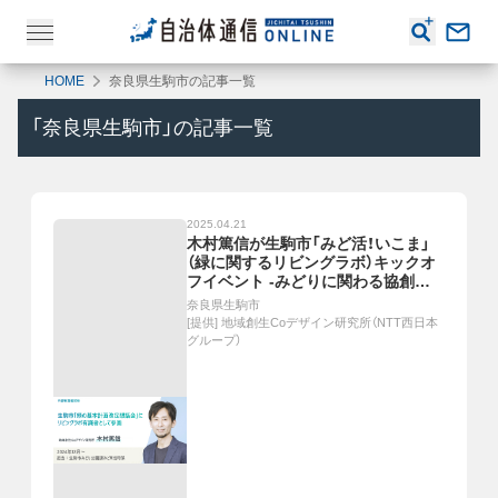
HOME
奈良県生駒市の記事一覧
「
奈良県生駒市
」の記事一覧
2025.04.21
木村篤信が生駒市「みど活！いこま」
（緑に関するリビングラボ）キックオ
フイベント ‐みどりに関わる協創が
紡ぐ未来を考えてみる‐に登壇します
奈良県生駒市
[提供]
地域創生Coデザイン研究所（NTT西日本
グループ）