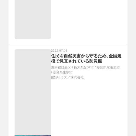
2022.07.08
住民を自然災害から守るため、全国規
模で見直されている防災服
東京都目黒区
/
栃木県足利市
/
愛知県尾張旭市
/
奈良県生駒市
[提供]
ミズノ株式会社