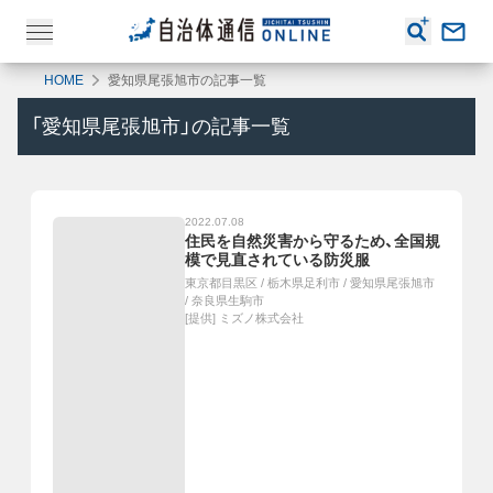
HOME
愛知県尾張旭市の記事一覧
「
愛知県尾張旭市
」の記事一覧
2022.07.08
住民を自然災害から守るため、全国規
模で見直されている防災服
東京都目黒区
/
栃木県足利市
/
愛知県尾張旭市
/
奈良県生駒市
[提供]
ミズノ株式会社