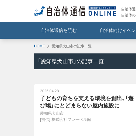
自治体通信
自治体の
自治体通信を読む
自治体向けイベン
HOME
愛知県犬山市の記事一覧
「
愛知県犬山市
」の記事一覧
2026.04.28
子どもの育ちを支える環境を創出、「遊
び場」にとどまらない屋内施設に
愛知県犬山市
[提供]
株式会社フレーベル館