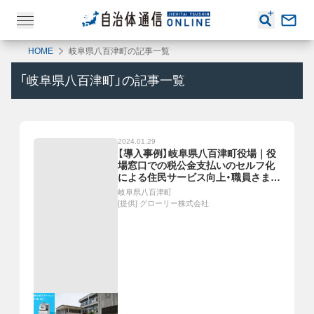
HOME
岐阜県八百津町の記事一覧
「
岐阜県八百津町
」の記事一覧
2024.01.29
【導入事例】岐阜県八百津町役場｜役
場窓口での税公金支払いのセルフ化
による住民サービス向上・職員さま業
務負担削減へ「税公金ステーション
岐阜県八百津町
FKR-100」
[提供]
グローリー株式会社