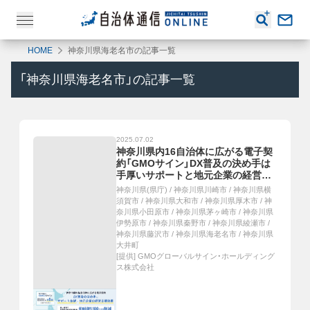
HOME
神奈川県海老名市の記事一覧
「
神奈川県海老名市
」の記事一覧
2025.07.02
神奈川県内16自治体に広がる電子契
約「GMOサイン」DX普及の決め手は
手厚いサポートと地元企業の経営支
援効果
神奈川県(県庁)
/
神奈川県川崎市
/
神奈川県横
須賀市
/
神奈川県大和市
/
神奈川県厚木市
/
神
奈川県小田原市
/
神奈川県茅ヶ崎市
/
神奈川県
伊勢原市
/
神奈川県秦野市
/
神奈川県綾瀬市
/
神奈川県藤沢市
/
神奈川県海老名市
/
神奈川県
大井町
[提供]
GMOグローバルサイン・ホールディング
ス株式会社