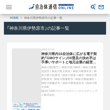
HOME
神奈川県伊勢原市の記事一覧
「
神奈川県伊勢原市
」の記事一覧
2025.07.02
神奈川県内16自治体に広がる電子契
約「GMOサイン」DX普及の決め手は
手厚いサポートと地元企業の経営支
援効果
神奈川県(県庁)
/
神奈川県川崎市
/
神奈川県横
須賀市
/
神奈川県大和市
/
神奈川県厚木市
/
神
奈川県小田原市
/
神奈川県茅ヶ崎市
/
神奈川県
伊勢原市
/
神奈川県秦野市
/
神奈川県綾瀬市
/
神奈川県藤沢市
/
神奈川県海老名市
/
神奈川県
大井町
[提供]
GMOグローバルサイン・ホールディング
ス株式会社