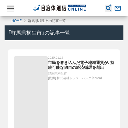
HOME
群馬県桐生市の記事一覧
「
群馬県桐生市
」の記事一覧
2025.01.17
市民を巻き込んだ電子地域通貨が、持
続可能な独自の経済循環を創出
群馬県桐生市
[提供]
株式会社トラストバンク（chiica）