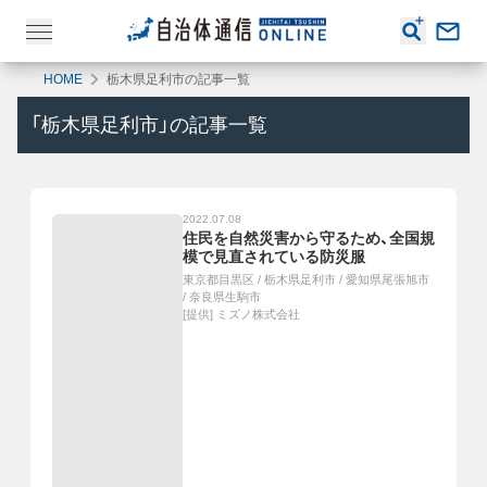
HOME
栃木県足利市の記事一覧
「
栃木県足利市
」の記事一覧
2022.07.08
住民を自然災害から守るため、全国規
模で見直されている防災服
東京都目黒区
/
栃木県足利市
/
愛知県尾張旭市
/
奈良県生駒市
[提供]
ミズノ株式会社