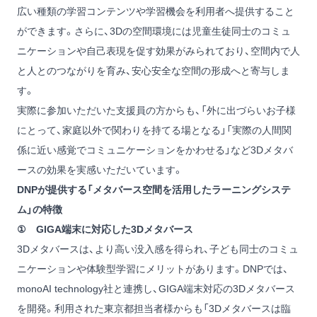
広い種類の学習コンテンツや学習機会を利用者へ提供すること
ができます。さらに、3Dの空間環境には児童生徒同士のコミュ
ニケーションや自己表現を促す効果がみられており、空間内で人
と人とのつながりを育み、安心安全な空間の形成へと寄与しま
す。
実際に参加いただいた支援員の方からも、「外に出づらいお子様
にとって、家庭以外で関わりを持てる場となる」「実際の人間関
係に近い感覚でコミュニケーションをかわせる」など3Dメタバ
ースの効果を実感いただいています。
DNPが提供する「メタバース空間を活用したラーニングシステ
ム」の特徴
① GIGA端末に対応した3Dメタバース
3Dメタバースは、より高い没入感を得られ、子ども同士のコミュ
ニケーションや体験型学習にメリットがあります。DNPでは、
monoAI technology社と連携し、GIGA端末対応の3Dメタバース
を開発。利用された東京都担当者様からも「3Dメタバースは臨