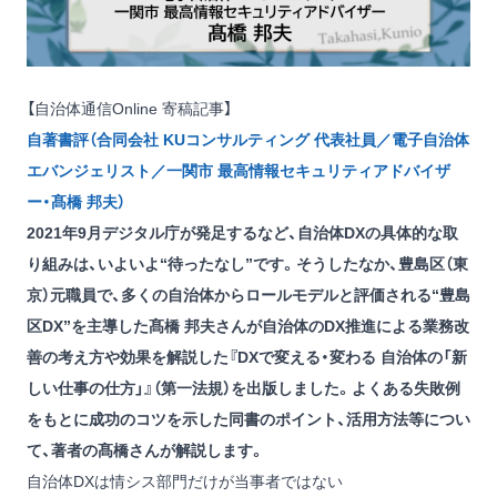
【自治体通信Online 寄稿記事】
自著書評（合同会社 KUコンサルティング 代表社員／電子自治体
エバンジェリスト／一関市 最高情報セキュリティアドバイザ
ー・髙橋 邦夫）
2021年9月デジタル庁が発足するなど、自治体DXの具体的な取
り組みは、いよいよ“待ったなし”です。そうしたなか、豊島区（東
京）元職員で、多くの自治体からロールモデルと評価される“豊島
区DX”を主導した髙橋 邦夫さんが自治体のDX推進による業務改
善の考え方や効果を解説した
『DXで変える・変わる 自治体の「新
しい仕事の仕方」』
（第一法規）を出版しました。よくある失敗例
をもとに成功のコツを示した同書のポイント、活用方法等につい
て、著者の髙橋さんが解説します。
自治体DXは情シス部門だけが当事者ではない