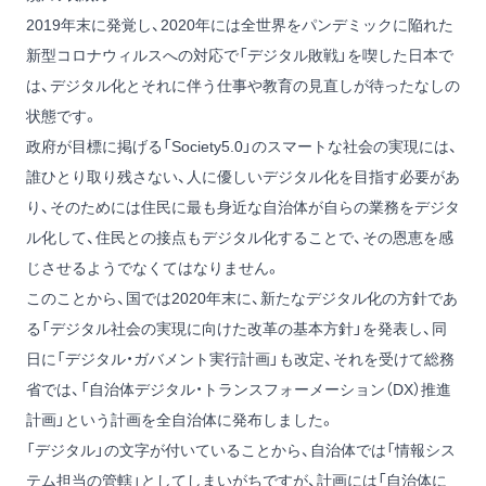
2019年末に発覚し、2020年には全世界をパンデミックに陥れた
新型コロナウィルスへの対応で「デジタル敗戦」を喫した日本で
は、デジタル化とそれに伴う仕事や教育の見直しが待ったなしの
状態です。
政府が目標に掲げる「Society5.0」のスマートな社会の実現には、
誰ひとり取り残さない、人に優しいデジタル化を目指す必要があ
り、そのためには住民に最も身近な自治体が自らの業務をデジタ
ル化して、住民との接点もデジタル化することで、その恩恵を感
じさせるようでなくてはなりません。
このことから、国では2020年末に、新たなデジタル化の方針であ
る「デジタル社会の実現に向けた改革の基本方針」を発表し、同
日に「デジタル・ガバメント実行計画」も改定、それを受けて総務
省では、「自治体デジタル・トランスフォーメーション（DX）推進
計画」という計画を全自治体に発布しました。
「デジタル」の文字が付いていることから、自治体では「情報シス
テム担当の管轄」としてしまいがちですが、計画には「自治体に