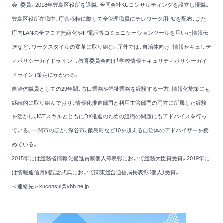
会」委員。2018年豊島区役所を退職、合同会社KUコンサルティングを設立し現職。
豊島区役所在職中、庁舎移転に際して全管理職員にテレワーク用PCを配布、また
庁内LANの全フロア無線化やIP電話等コミュニケーションツールを用いた情報伝
達など、ワークスタイルの変革に取り組む。庁外では、自治体向け「情報セキュリテ
ィポリシーガイドライン」、教育委員会向け「学校情報セキュリティポリシーガイ
ドライン」策定にかかわる。
自治体職員としての29年間、窓口業務や福祉業務を経験する一方、情報化施策にも
継続的に取り組んでおり、情報化推進部門と利用主管部門の両方に所属した経験
を活かし、ICTスキルとともにDX推進のための組織の問題にもアドバイスを行っ
ている。一関市のほか、深谷市、飯島町など10を超える自治体のアドバイザーを務
めている。
2015年には総務省情報化促進貢献個人等表彰において総務大臣賞受賞。2019年に
は情報通信月間記念式典において関東総合通信局長表彰（個人）受賞。
＜連絡先＞kuconsul@ybb.ne.jp