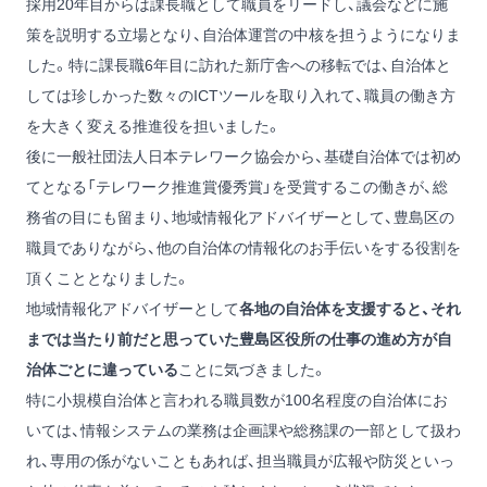
採用20年目からは課長職として職員をリードし、議会などに施
策を説明する立場となり、自治体運営の中核を担うようになりま
した。特に課長職6年目に訪れた新庁舎への移転では、自治体と
しては珍しかった数々のICTツールを取り入れて、職員の働き方
を大きく変える推進役を担いました。
後に一般社団法人日本テレワーク協会から、基礎自治体では初め
てとなる「テレワーク推進賞優秀賞」を受賞するこの働きが、総
務省の目にも留まり、地域情報化アドバイザーとして、豊島区の
職員でありながら、他の自治体の情報化のお手伝いをする役割を
頂くこととなりました。
地域情報化アドバイザーとして
各地の自治体を支援すると、それ
までは当たり前だと思っていた豊島区役所の仕事の進め方が自
治体ごとに違っている
ことに気づきました。
特に小規模自治体と言われる職員数が100名程度の自治体にお
いては、情報システムの業務は企画課や総務課の一部として扱わ
れ、専用の係がないこともあれば、担当職員が広報や防災といっ