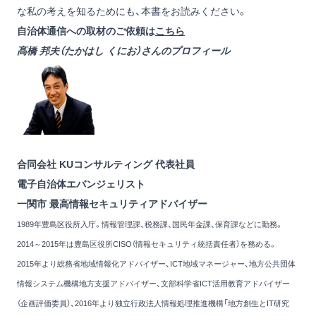
な私の考えを知るためにも、本書をお読みください。
自治体通信への取材のご依頼は
こちら
髙橋 邦夫（たかはし くにお）さんのプロフィール
合同会社 KUコンサルティング 代表社員
電子自治体エバンジェリスト
一関市 最高情報セキュリティアドバイザー
1989年豊島区役所入庁。情報管理課、税務課、国民年金課、保育課などに勤務。
2014～2015年は豊島区役所CISO（情報セキュリティ統括責任者）を務める。
2015年より総務省地域情報化アドバイザー、ICT地域マネージャー、地方公共団体
情報システム機構地方支援アドバイザー、文部科学省ICT活用教育アドバイザー
（企画評価委員）、2016年より独立行政法人情報処理推進機構「地方創生とIT研究