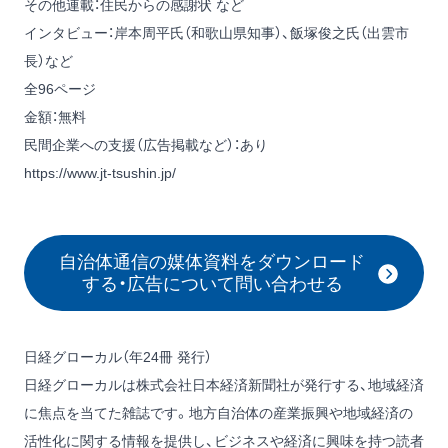
その他連載：住民からの感謝状 など
インタビュー：岸本周平氏（和歌山県知事）、飯塚俊之氏（出雲市
長）など
全96ページ
金額：無料
民間企業への支援（広告掲載など）：
あり
https://www.jt-tsushin.jp/
自治体通信の媒体資料をダウンロード
する・広告について問い合わせる
日経グローカル（年24冊 発行）
日経グローカルは株式会社⽇本経済新聞社が発行する、地域経済
に焦点を当てた雑誌です。地方自治体の産業振興や地域経済の
活性化に関する情報を提供し、ビジネスや経済に興味を持つ読者