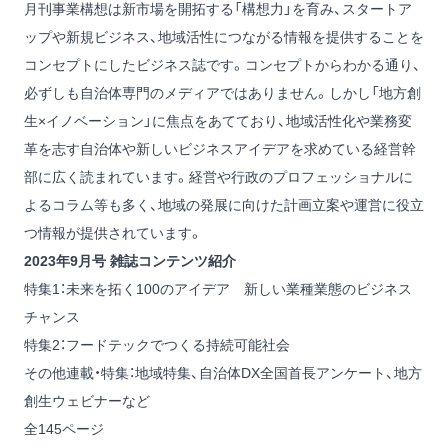
月刊事業構想は新市場を開拓する「構想力」を育み、スタートア
ップや新規ビジネス、地域活性につながる情報を提供することを
コンセプトにしたビジネス誌です。コンセプトからわかる通り、
必ずしも自治体専門のメディアではありません。しかし「地方創
生×イノベーション」に焦点をあてており、地域活性化や業務変
革を志す自治体や新しいビジネスアイデアを求めている経営幹
部に広く読まれています。経営や行政のプロフェッショナルに
よるコラム等も多く、地域の発展に向けた計画立案や運営に役立
つ情報が提供されています。
2023年9月号 雑誌コンテンツ紹介
特集1：未来を拓く100のアイデア 新しい業種業態のビジネス
チャンス
特集2：フードテックでつくる持続可能社会
その他連載・特集：地域特集、自治体DX全国首長アンケート、地方
創生ウェビナーなど
全145ページ