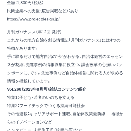
金額：1,300円（税込）
民間企業への支援（広告掲載など）：あり
https://www.projectdesign.jp/
月刊ガバナンス（年12回 発行）
これからの地方自治を創る情報誌「月刊ガバナンス」には4つの
特徴があります。
手に取るだけで地方自治の“今”がわかる、自治体経営のエッセン
スが凝縮、先進事例の情報収集に役立つ、議会改革の心強いバッ
クボーンに、です。先進事例など自治体経営に関わる人が求める
情報を掲載しています。
Vol.268（2023年8月号）雑誌コンテンツ紹介
特集1：子ども・若者のいのちを支える
特集2：フードテックでつくる持続可能社会
その他連載：キャリアサポート連載、自治体政策最前線──地域か
らのイノベーションなど
インタビュー：末松則子氏（鈴鹿市長）など