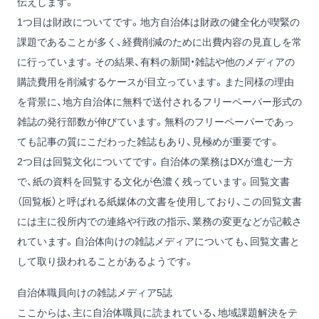
伝えします。
1つ目は財政についてです。地方自治体は財政の健全化が喫緊の
課題であることが多く、経費削減のために出費内容の見直しを常
に行っています。その結果、有料の新聞・雑誌や他のメディアの
購読費用を削減するケースが目立っています。また同様の理由
を背景に、地方自治体に無料で送付されるフリーペーパー形式の
雑誌の発行部数が伸びています。無料のフリーペーパーであっ
ても記事の質にこだわった雑誌もあり、見極めが重要です。
2つ目は回覧文化についてです。自治体の業務はDXが進む一方
で、紙の資料を回覧する文化が色濃く残っています。回覧文書
（回覧板）と呼ばれる紙媒体の文書を使用しており、この回覧文書
には主に役所内での連絡や行政の指示、業務の変更などが記載さ
れています。自治体向けの雑誌メディアについても、回覧文書と
して取り扱われることがあるようです。
自治体職員向けの雑誌メディア5誌
ここからは、主に自治体職員に読まれている、地域課題解決をテ