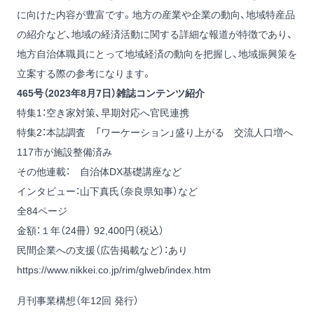
に向けた内容が豊富です。地方の産業や企業の動向、地域特産品
の紹介など、地域の経済活動に関する詳細な報道が特徴であり、
地方自治体職員にとって地域経済の動向を把握し、地域振興策を
立案する際の参考になります。
465号（2023年8月7日）雑誌コンテンツ紹介
特集1：空き家対策、早期対応へ官民連携
特集2：本誌調査 「ワーケーション」盛り上がる 交流人口増へ
117市が施設整備済み
その他連載： 自治体DX基礎講座など
インタビュー：山下真氏（奈良県知事）など
全84ページ
金額：１年（24冊） 92,400円（税込）
民間企業への支援（広告掲載など）：あり
https://www.nikkei.co.jp/rim/glweb/index.htm
月刊事業構想（年12回 発行）