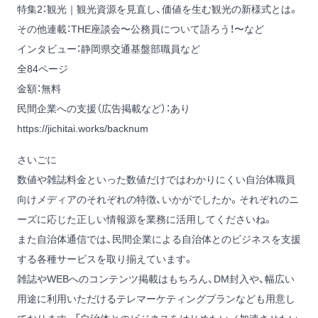
特集2：観光｜観光資源を見直し、価値を生む観光の新様式とは。
その他連載：THE座談会〜公務員について語ろう！〜など
インタビュー：静岡県交通基盤部職員など
全84ページ
金額：無料
民間企業への支援（広告掲載など）：あり
https://jichitai.works/backnum
さいごに
数値や雑誌料金といった数値だけではわかりにくい自治体職員
向けメディアのそれぞれの特徴、いかがでしたか。それぞれのニ
ーズに応じた正しい情報源を業務に活用してくださいね。
また自治体通信では、民間企業による自治体とのビジネスを支援
する各種サービスを取り揃えています。
雑誌やWEBへのコンテンツ掲載はもちろん、DM封入や、幅広い
用途に利用いただけるテレマーケティングプランなども用意し