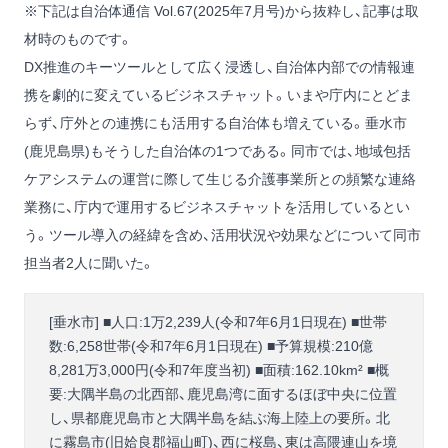
※下記は自治体通信 Vol.67(2025年7月号)から抜粋し、記事は取
材時のものです。
DX推進のキーツールとして広く浸透し、自治体内部での情報連
携を劇的に変えているビジネスチャット。いまや庁内にとどま
らず、庁外との連携にも活用する自治体も増えている。垂水市
(鹿児島県)もそうした自治体の1つである。同市では、地域包括
ケアシステムの運営に際して生じる介護事業所との頻繁な連絡
業務に、庁内で運用するビジネスチャットを活用しているとい
う。ツール導入の経緯を含め、活用状況や効果などについて同市
担当者2人に聞いた。
[垂水市] ■人口:1万2,239人(令和7年6月1日現在) ■世帯
数:6,258世帯(令和7年6月1日現在) ■予算規模:210億
8,281万3,000円(令和7年度当初) ■面積:162.10km² ■概
要:大隅半島の北西部、鹿児島湾に面するほぼ中央に位置
し、県都鹿児島市と大隅半島を結ぶ海上陸上の要所。北
に霧島市(旧姶良郡福山町)、西に桜島、東は高隈連山を境