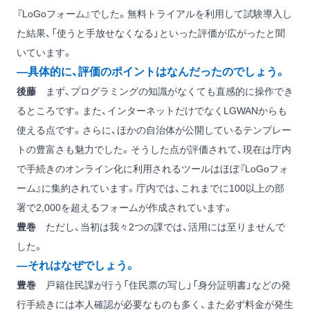
『LoGoフォーム』でした。無料トライアルを利用して試験導入し
た結果、「使うと手放せなくなる」といった評価が広がったと聞
いています。
―具体的に、評価のポイントはなんだったのでしょう。
後藤
まず、プログラミングの知識がなくても直感的に操作でき
るところです。また、インターネットだけでなくLGWANからも
使える点です。さらに、ほかの自治体が公開しているテンプレー
トの豊富さも魅力でした。そうした点が評価されて、現在は庁内
で手続きのオンライン化に利用されるツールはほぼ『LoGoフォ
ーム』に集約されています。庁内では、これまでに100以上の部
署で2,000を超えるフォームが作成されています。
豊巻
ただし、当初は我々2つの課では、活用には至りませんで
した。
―それはなぜでしょう。
豊巻
戸籍住民課が行う「住民票の写し」「身分証明書」などの発
行手続きには本人確認が必要なものも多く、また必ず料金が発生