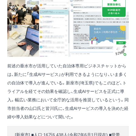
前述の垂水市が活用していた自治体専用ビジネスチャットから
は、新たに「生成AIサービス」が利用できるようになり、いま多く
の自治体で導入が進んでいる。新座市(埼玉県)でもこのほど、ト
ライアルを経てその効果を確認し、生成AIサービスを正式に導
入。幅広い業務において全庁的な活用を推奨しているという。同
市担当者の山口氏と皆川氏に、生成AIサービスの導入を決めた経
緯や導入効果などについて聞いた。
[新座市] ■人口:16万6,438人(令和7年6月1日現在) ■世帯