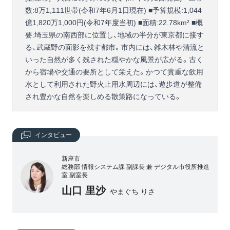
数:8万1,111世帯(令和7年6月1日現在) ■予算規模:1,044
億1,820万1,000円(令和7年度当初) ■面積:22.78km² ■概
要:埼玉県の南西部に位置し、地域の半分が東京都に接す
る、武蔵野の面影を残す都市。市内には、雑木林や清流と
いった自然が多く残された穏やかな風景が広がる。古く
から宿場や交通の要所として栄えた。かつて貴重な飲用
水として利用された野火止用水周辺には、遊歩道が整備
され豊かな自然を楽しめる散策路になっている。
インタビュー
新座市
総務部 情報システム課 副課長 兼 デジタル市役所推進
室 副室長
山口 里沙
やまぐち りさ