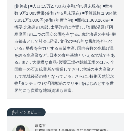
[釧路市] ■人口:15万2,730人(令和7年5月末現在) ■世帯
数:9万1,083世帯(令和7年5月末現在) ■予算規模:1,994億
3,931万3,000円(令和7年度当初) ■面積:1,363.26km² ■
概要:北海道の東部、太平洋岸に位置し、「釧路湿原」「阿
寒摩周」の二つの国立公園を有する。東北海道の中核・拠
点都市として社会、経済、文化の中心的な機能を担って
いる。酪農を主力とする農業生産、国内有数の水揚げ量
を誇る水産業など、日本の食料基地といえる地域でもあ
る。また、大規模な食品・製薬工場や製紙工場のほか、全
国唯一の石炭鉱業所が操業しており、地域の主力産業と
して地域経済の核となっている。さらに、特別天然記念
物「タンチョウ」や「阿寒湖のマリモ」をはじめとする世
界的にも貴重な地域資源も豊富。
インタビュー
釧路市
総務部 職員課 人事厚生係 専門員(前 市民税課)