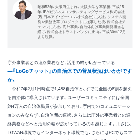
昭和53年、大阪府生まれ。大阪大学を卒業後、平成15
年、IBMビジネスコンサルティングサービス株式会社
(現:日本アイ・ビー・エム株式会社)に入社。システム開
発や業務改革プロジェクトに従事した後、株式会社チ
ェンジに入社。海外事業、自治体向け事業開発担当を
経て、株式会社トラストバンクに出向。平成30年12月
より現職。
庁外事業者との連絡業務など、活用の幅が広がっている
―『LoGoチャット』の自治体での普及状況はいかがです
か。
令和7年2月1日時点で1,488自治体と、すでに全国の8割を超え
る自治体に導入されています。ユーザーコミュニティには全国
約4万人の自治体職員が参加しており、庁内でのコミュニケーシ
ョンのみならず、自治体間の連携、さらには庁外の事業者との連
絡業務などへと活用の幅が広がっているのを感じます。まさに、
LGWAN環境でもインターネット環境でも、さらにはPCでもスマ