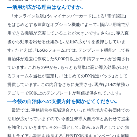
―活用が広がる理由はなんですか。
「オンライン決済」や、マイナンバーカードによる「電子認証」
をはじめとする豊富なオプション機能によって、幅広い用途で活
用できる機能が充実していることが大きいです。さらに、導入直
後から効果を出せる仕組みも、活用の広がりを後押ししていま
す。たとえば、『LoGoフォーム』では、テンプレート機能として各
自治体が過去に作成した5,000件以上の申請フォームが公開され
ています。これらの中から、もっとも簡単に高い導入効果が出せ
るフォームを当社が選定し、「はじめてのDX推進パック」として
提供しています。この内容をさらに充実させ、現在は14の業務カ
テゴリーで60以上のテンプレートが無償提供されています。
―今後の自治体への支援方針を聞かせてください。
最近では、事務組合や広域連合といった特別地方公共団体での
活用が広がっていますので、今後は未導入自治体とあわせて提案
を強化していきます。その一環として、従来、6ヵ月としていた無
料トライアル期間を延長する「行政DX応援キャンペーン」を展開