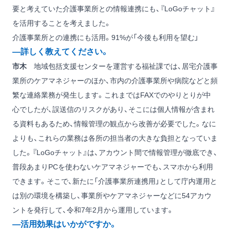
要と考えていた介護事業所との情報連携にも、『LoGoチャット』
を活用することを考えました。
介護事業所との連携にも活用。91%が「今後も利用を望む」
―詳しく教えてください。
市木
地域包括支援センターを運営する福祉課では、居宅介護事
業所のケアマネジャーのほか、市内の介護事業所や病院などと頻
繁な連絡業務が発生します。これまではFAXでのやりとりが中
心でしたが、誤送信のリスクがあり、そこには個人情報が含まれ
る資料もあるため、情報管理の観点から改善が必要でした。なに
よりも、これらの業務は各所の担当者の大きな負担となっていま
した。『LoGoチャット』は、アカウント間で情報管理が徹底でき、
普段あまりPCを使わないケアマネジャーでも、スマホから利用
できます。そこで、新たに「介護事業所連携用」として庁内運用と
は別の環境を構築し、事業所やケアマネジャーなどに54アカウ
ントを発行して、令和7年2月から運用しています。
―活用効果はいかがですか。