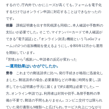
するので、庁内外でいかにニーズが高くても、フォームを電子化
するだけではオンライン申請に対応することはできなかったの
です。
後藤
課税証明書を出す市民税課も同様に、本人確認や手数料の
支払いが必要でした。そこで、マイナンバーカードで本人確認が
できる「電子認証」と、「オンライン決済」機能という『LoGoフォ
ーム』の2つの追加機能を使えるようにし、令和5年12月から運用
を開始しています。
「苦情」から「感謝」へ、申請者の反応が変わった
―運用効果はいかがでしたか。
豊巻
これまでの郵送請求に比べ、発行手続きが格段に迅速化し
ました。郵送請求の場合、必要書類などの準備に時間を要し、請
求してから証明書が手元に届くまで約1週間は必要でした。一
方、オンライン申請では、利用者は封筒や切手、為替手数料の準
備が不要で、郵送の手間もありません。コンビニ交付では限られ
ていた発行書類も9種類へと広げられ、サービス向上につながり