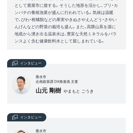
として鹿屋市に接する。そうした地形を活かし、ブリ・カ
ンパチの養殖漁業が盛んに行われている。気候は温暖
で、びわ・柑橘類などの果実やきぬさやえんどう・さやい
んげんなどの野菜の栽培も盛ん。また、高隈山系を源に
地底から湧き出る温泉水は、豊富な天然ミネラルをバラ
ンスよく含む健康飲料水として親しまれている。
インタビュー
垂水市
企画政策課 DX推進係 主査
山元 剛樹
やまもと ごうき
インタビュー
垂水市