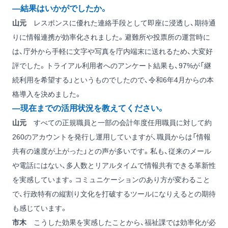
―結果はいかがでしたか。
山元
レスポンスに優れた連絡手段として即座に浸透し、期待通
りに情報連携が効率化されました。避難所や投票所の運営時に
は、庁外から手軽に文字や写真を庁内端末に送れるため、大変好
評でした。トライアル利用者へのアンケート結果も、97%が「継
続利用を希望する」というものでしたので、令和6年4月からの本
格導入を決めました。
―現在までの活用状況を教えてください。
山元
すべての正規職員と一部の会計年度任用職員に対して約
260のアカウントを発行し運用していますが、職員からは「情報
共有の速度が上がった」との声が多いです。私も、従来のメール
や電話にはない、多人数とリアルタイムで情報共有できる革新性
を実感しています。コミュニケーションのあり方が変わること
で、行政特有の縦割り文化を打破するツールになりえるとの期待
も感じています。
市木
こうした効果を実感したことから、福祉課では効率化が必