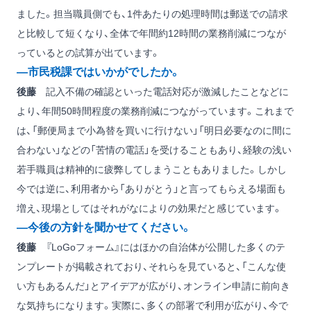
ました。担当職員側でも、1件あたりの処理時間は郵送での請求
と比較して短くなり、全体で年間約12時間の業務削減につなが
っているとの試算が出ています。
―市民税課ではいかがでしたか。
後藤
記入不備の確認といった電話対応が激減したことなどに
より、年間50時間程度の業務削減につながっています。これまで
は、「郵便局まで小為替を買いに行けない」「明日必要なのに間に
合わない」などの「苦情の電話」を受けることもあり、経験の浅い
若手職員は精神的に疲弊してしまうこともありました。しかし
今では逆に、利用者から「ありがとう」と言ってもらえる場面も
増え、現場としてはそれがなによりの効果だと感じています。
―今後の方針を聞かせてください。
後藤
『LoGoフォーム』にはほかの自治体が公開した多くのテ
ンプレートが掲載されており、それらを見ていると、「こんな使
い方もあるんだ」とアイデアが広がり、オンライン申請に前向き
な気持ちになります。実際に、多くの部署で利用が広がり、今で