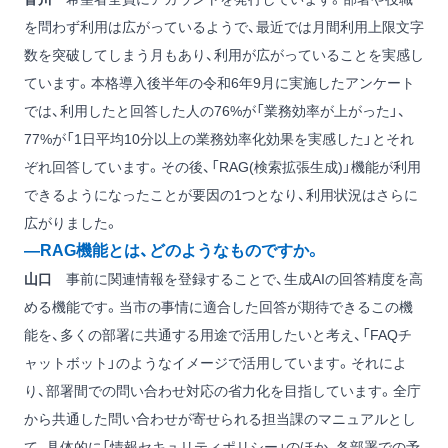
を問わず利用は広がっているようで、最近では月間利用上限文字
数を突破してしまう月もあり、利用が広がっていることを実感し
ています。本格導入後半年の令和6年9月に実施したアンケート
では、利用したと回答した人の76%が「業務効率が上がった」、
77%が「1日平均10分以上の業務効率化効果を実感した」とそれ
ぞれ回答しています。その後、「RAG(検索拡張生成)」機能が利用
できるようになったことが要因の1つとなり、利用状況はさらに
広がりました。
―RAG機能とは、どのようなものですか。
山口
事前に関連情報を登録することで、生成AIの回答精度を高
める機能です。当市の事情に適合した回答が期待できるこの機
能を、多くの部署に共通する用途で活用したいと考え、「FAQチ
ャットボット」のようなイメージで活用しています。それによ
り、部署間での問い合わせ対応の省力化を目指しています。全庁
から共通した問い合わせが寄せられる担当課のマニュアルとし
て、具体的に「情報セキュリティポリシー」のほか、各部署での予