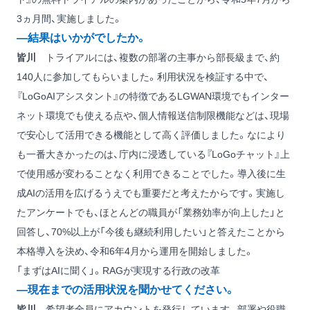
3ヵ月間、実施しました。
―結果はいかがでしたか。
皆川
トライアルには、複数の部署の主事から部長級まで、約
140人に参加してもらいました。利用状況を検証する中で、
『LoGoAIアシスタント』の特徴であるLGWAN環境でもインター
ネット環境でも使える点や、個人情報送信制限機能などは、現場
で安心して活用できる機能として高く評価しました。なにより
も一番大きかったのは、庁内に浸透している『LoGoチャット』上
で使用感が変わることなく利用できることでした。導入後に生
成AIの活用を広げるうえでも重要だと考えたからです。実施し
たアンケートでも、ほとんどの職員が「業務効率が向上した」と
回答し、70%以上が「今後も継続利用したい」と答えたことから
本格導入を決め、令和6年4月から運用を開始しました。
「まずはAIに聞く」。RAGが実現する行政の改革
―現在までの活用状況を聞かせてください。
皆川
希望者全員にアカウントを発行しています。部署や役職