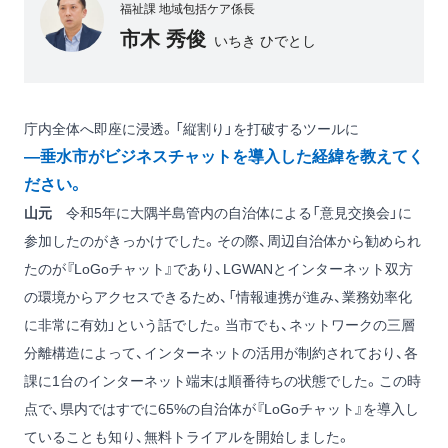
福祉課 地域包括ケア係長
市木 秀俊
いちき ひでとし
庁内全体へ即座に浸透。「縦割り」を打破するツールに
―垂水市がビジネスチャットを導入した経緯を教えてく
ださい。
山元
令和5年に大隅半島管内の自治体による「意見交換会」に
参加したのがきっかけでした。その際、周辺自治体から勧められ
たのが『LoGoチャット』であり、LGWANとインターネット双方
の環境からアクセスできるため、「情報連携が進み、業務効率化
に非常に有効」という話でした。当市でも、ネットワークの三層
分離構造によって、インターネットの活用が制約されており、各
課に1台のインターネット端末は順番待ちの状態でした。この時
点で、県内ではすでに65%の自治体が『LoGoチャット』を導入し
ていることも知り、無料トライアルを開始しました。