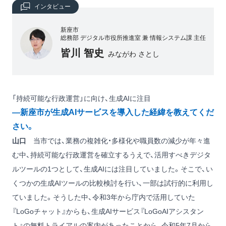
インタビュー
新座市
総務部 デジタル市役所推進室 兼 情報システム課 主任
皆川 智史
みながわ さとし
「持続可能な行政運営」に向け、生成AIに注目
―新座市が生成AIサービスを導入した経緯を教えてくだ
さい。
山口
当市では、業務の複雑化・多様化や職員数の減少が年々進
む中、持続可能な行政運営を確立するうえで、活用すべきデジタ
ルツールの1つとして、生成AIには注目していました。そこで、い
くつかの生成AIツールの比較検討を行い、一部は試行的に利用し
ていました。そうした中、令和3年から庁内で活用していた
『LoGoチャット』からも、生成AIサービス『LoGoAIアシスタン
ト』の無料トライアルの案内があったことから、令和5年7月から